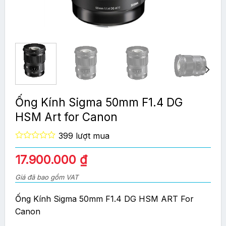
Ống Kính Sigma 50mm F1.4 DG
HSM Art for Canon
399 lượt mua
0
out
17.900.000
₫
of
5
Giá đã bao gồm VAT
Ống Kính Sigma 50mm F1.4 DG HSM ART For
Canon