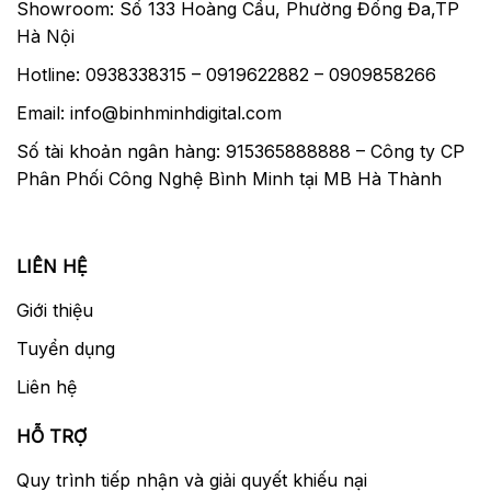
Showroom: Số 133 Hoàng Cầu, Phường Đống Đa,TP
Hà Nội
Hotline: 0938338315 – 0919622882 – 0909858266
Email: info@binhminhdigital.com
Số tài khoản ngân hàng: 915365888888 – Công ty CP
Phân Phối Công Nghệ Bình Minh tại MB Hà Thành
LIÊN HỆ
Lớp tráng phủ Super Multi Layer Coating
Giới thiệu
Một lớp phủ Super Multi-Layer Coating đã
Tuyển dụng
được áp dụng cho các yếu tố ống kính để
Liên hệ
giảm thiểu ống kính flare và bóng mờ và
đóng góp để sản xuất hình ảnh độ tương
HỖ TRỢ
phản phong phú và màu sắc trung tính,
ngay cả trong điều kiện ngược sáng.
Quy trình tiếp nhận và giải quyết khiếu nại