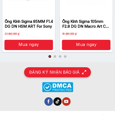
Ống Kính Sigma 85MM F1.4
Ống Kính Sigma 105mm
DG DN HSM ART For Sony
F2.8 DG DN Macro Art Cho
L Mount
23.490.000
₫
18.490.000
₫
Mua ngay
Mua ngay
Thiết kế
Các ống kính được xây dựng bằng cách sử
ĐĂNG KÝ NHẬN BÁO GIÁ
dụng Composite (TSC) Vật liệu Nhiệt ổn
định, cùng với các kim loại truyền thống, cho
độ chính xác cao hơn và sử dụng trong các
biến thể nhiệt độ rộng. Bên ngoài của ống
kính cũng được khắc với năm sản xuất. Các
nắp đậy ống kính kèm được trang bị với một