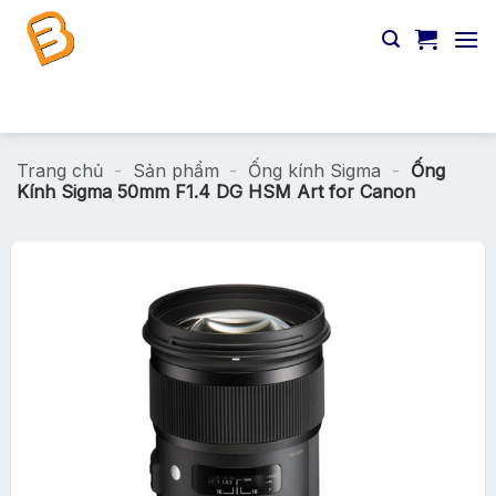
Chuyển
đến
nội
dung
Tìm
kiếm:
Trang chủ
-
Sản phẩm
-
Ống kính Sigma
-
Ống
Kính Sigma 50mm F1.4 DG HSM Art for Canon