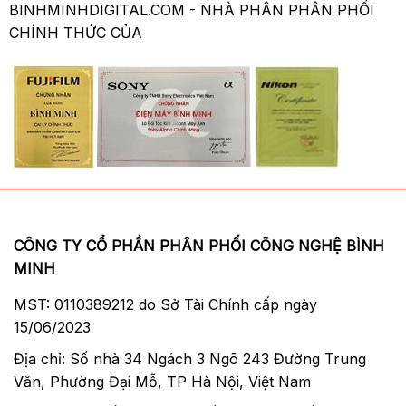
kết nối cao su cho vừa khít.
BINHMINHDIGITAL.COM - NHÀ PHÂN PHÂN PHỐI
CHÍNH THỨC CỦA
Hệ thống quang học tuyệt vời
Ống kính Sigma 50mm F1.4 DG HSM For
Canon
được trang bị thấu kính phi cầu giúp
giảm thiểu tình trạng flare và bóng mờ cho
phép sử dụng khẩu độ tối đa với khả năng
duy trì hình ảnh có độ sắc nét, rõ ràng ấn
tượng. Ngoài ra thấu kính còn giảm thiểu tình
trạng biến dạng hình ảnh, mờ màu để tạo ra
CÔNG TY CỔ PHẦN PHÂN PHỐI CÔNG NGHỆ BÌNH
hiệu ứng bokeh đẹp tư nhiên, cũng như làm
MINH
giảm quang sai và lóe sáng hiệu quả. Kết hợp
với 3 thấu kính SLD giúp giảm thiểu quang sai
MST: 0110389212 do Sở Tài Chính cấp ngày
màu trong suốt toàn bộ dải zoom nhằm duy
15/06/2023
trì độ sắc nét của hình ảnh, độ tương phản
Địa chỉ: Số nhà 34 Ngách 3 Ngõ 243 Đường Trung
hình ảnh.
Văn, Phường Đại Mỗ, TP Hà Nội, Việt Nam