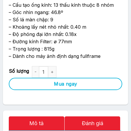
– Cấu tạo ống kính: 13 thấu kính thuộc 8 nhóm
– Góc nhìn ngang: 46.8º
– Số lá màn chập: 9
– Khoảng lấy nét nhỏ nhất: 0.40 m
– Độ phóng đại lớn nhất: 0.18x
– Đường kính Filter: ø 77mm
– Trọng lượng : 815g
– Dành cho máy ảnh định dạng fullframe
Ống Kính Sigma 50mm F1.4 DG HSM Art for Canon số lượng
Mua ngay
Mô tả
Đánh giá