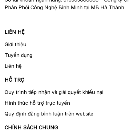
ghi hình ngoài trời hoặc trong nhà với nguồn
Phân Phối Công Nghệ Bình Minh tại MB Hà Thành
sáng mạnh. Độ nhạy sáng cơ bản cao thứ
hai ở ISO 4000 mang lại hiệu quả vượt trội
trong các điều kiện ánh sáng yếu, ví dụ như
LIÊN HỆ
vào lúc sáng sớm hay buổi tối mà vẫn đảm
bảo chất lượng hình ảnh hoàn hảo. ISO
Giới thiệu
4000 cũng lý tưởng khi bạn sử dụng các ống
Tuyển dụng
kính có khẩu nhỏ. Dual Base ISO* kết hợp
Liên hệ
với Kính lọc ND điện tử có thể thay đổi cho
phép điều khiển sáng tạo trong hầu như mọi
HỖ TRỢ
môi trường ghi hình cùng với khả năng đáp
ứng tốt hơn với các điều kiện thay đổi liên
Quy trình tiếp nhận và giải quyết khiếu nại
tục.
Hình thức hỗ trợ trực tuyến
*ISO 800 và ISO 4000 được sử dụng ở chế
độ S-Log3, Cine EI.
Quy định đăng bình luận trên website
CHÍNH SÁCH CHUNG