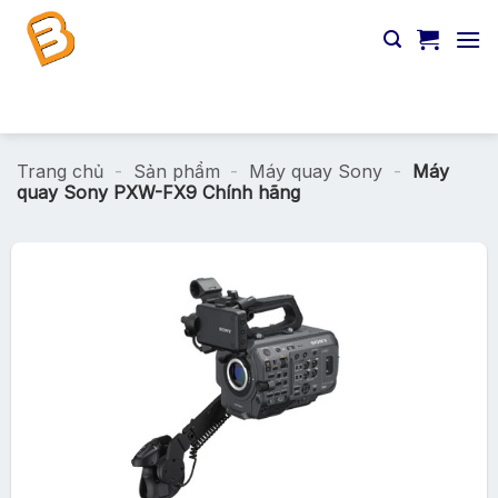
Chuyển
đến
nội
dung
Tìm
kiếm:
Trang chủ
-
Sản phẩm
-
Máy quay Sony
-
Máy
quay Sony PXW-FX9 Chính hãng