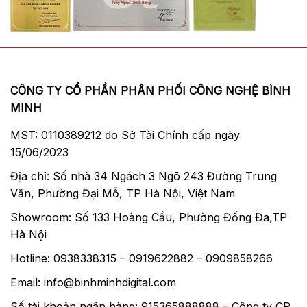
giác ở người – cho phép tự do sáng tạo ấn
tượng trong việc xử lý màu sắc và hậu kỳ.
Người dùng chỉ cần tập trung vào việc định
khung hình mình muốn, trong khi an tâm để
cho FX9 bắt trọn mọi sắc thái và chi tiết ở
CÔNG TY CỔ PHẦN PHÂN PHỐI CÔNG NGHỆ BÌNH
chế độ ghi bên trong 4K 4:2:2 10-bit hoặc ghi
MINH
ra ngoài 16-bit RAW†. Khi khâu xử lý màu,
các chuyên gia màu sắc có thể tìm và phối
MST: 0110389212 do Sở Tài Chính cấp ngày
ra những sắc màu mà mắt thường không thể
15/06/2023
nhìn thấy rồi tạo ra hình ảnh cuối cùng lột tả
Địa chỉ: Số nhà 34 Ngách 3 Ngõ 243 Đường Trung
chính xác sắc thái của khung cảnh.
Văn, Phường Đại Mỗ, TP Hà Nội, Việt Nam
Showroom: Số 133 Hoàng Cầu, Phường Đống Đa,TP
Công nghệ Dual Base ISO cho hình ảnh
Hà Nội
tuyệt đẹp ở mọi điều kiện ánh sáng
Hotline: 0938338315 – 0919622882 – 0909858266
FX9 có mức nhạy sáng cơ bản ISO 800,
Email: info@binhminhdigital.com
mang lại dải động tối ưu cho các ứng dụng
ghi hình phim tư liệu bình thường, ví dụ như
Số tài khoản ngân hàng: 915365888888 – Công ty CP