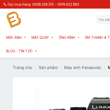
Chuyển
Gọi mua hàng: 0938.338.315 - 0919.622.882
đến
nội
Tìm
dung
kiếm:
MÁY ẢNH
MÁY QUAY
ỐNG KÍNH
ÂM THANH & T
BLOG - TIN TỨC
Trang chủ
-
Sản phẩm
-
Máy ảnh Panasonic
-
M