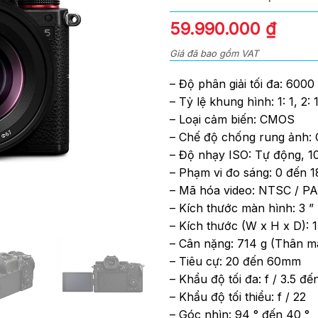
0
out
59.990.000
₫
of
5
Giá đã bao gồm VAT
– Độ phân giải tối đa: 600
– Tỷ lệ khung hình: 1: 1, 2: 1
– Loại cảm biến: CMOS
– Chế độ chống rung ảnh: C
– Độ nhạy ISO: Tự động, 1
– Phạm vi đo sáng: 0 đến 1
– Mã hóa video: NTSC / P
– Kích thước màn hình: 3 ”
– Kích thước (W x H x D): 
– Cân nặng: 714 g (Thân má
– Tiêu cự: 20 đến 60mm
– Khẩu độ tối đa: f / 3.5 đế
– Khẩu độ tối thiểu: f / 22
– Góc nhìn: 94 ° đến 40 °