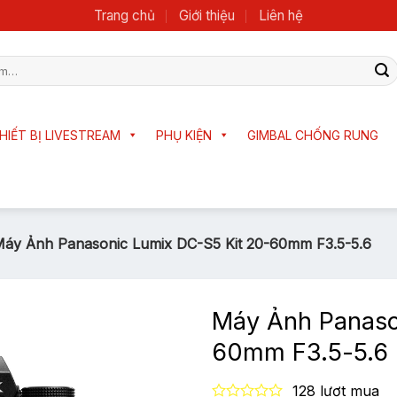
Trang chủ
Giới thiệu
Liên hệ
HIẾT BỊ LIVESTREAM
PHỤ KIỆN
GIMBAL CHỐNG RUNG
áy Ảnh Panasonic Lumix DC-S5 Kit 20-60mm F3.5-5.6
Máy Ảnh Panaso
60mm F3.5-5.6
128 lượt mua