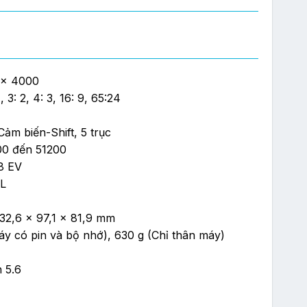
0 x 4000
, 3: 2, 4: 3, 16: 9, 65:24
ảm biến-Shift, 5 trục
00 đến 51200
8 EV
AL
132,6 x 97,1 x 81,9 mm
y có pin và bộ nhớ), 630 g (Chỉ thân máy)
n 5.6