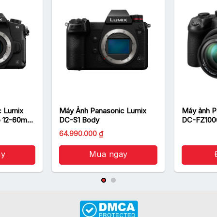
c Lumix
Máy Ảnh Panasonic Lumix
Máy ảnh P
o 12-60mm
DC-S1 Body
DC-FZ1000
wer OIS
64.990.000
₫
ay
Mua ngay
0.000 ₫.