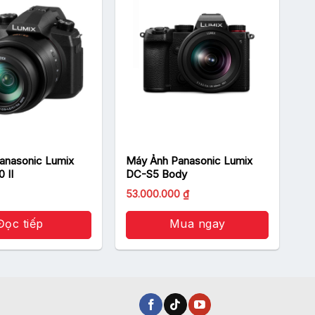
anasonic Lumix
Máy Ảnh Panasonic Lumix
 II
DC-S5 Body
53.000.000
₫
Đọc tiếp
Mua ngay