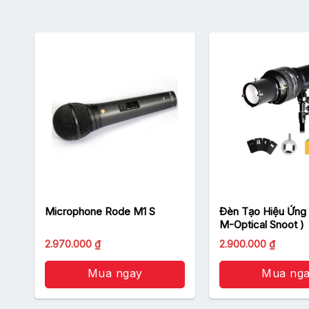
ED
Microphone Rode M1 S
Đèn Tạo Hiệu Ứng 
M-Optical Snoot )
2.970.000
₫
2.900.000
₫
Mua ngay
Mua ng