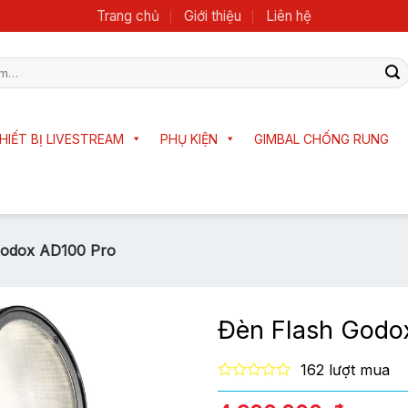
Trang chủ
Giới thiệu
Liên hệ
HIẾT BỊ LIVESTREAM
PHỤ KIỆN
GIMBAL CHỐNG RUNG
Godox AD100 Pro
Đèn Flash Godo
162 lượt mua
0
out