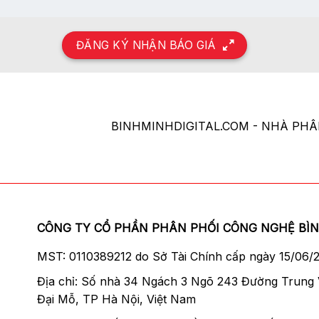
ĐĂNG KÝ NHẬN BÁO GIÁ
BINHMINHDIGITAL.COM - NHÀ PH
Đèn ngoại cảnh Godox AD100 Pro được tích h
điều chỉnh công suất ánh sáng môi trường liên 
Godox AD100 Pro có công suất đạt 300ws với 9 
14.4V/2600mAh cho khả năng đánh 320 lần lực 
CÔNG TY CỔ PHẦN PHÂN PHỐI CÔNG NGHỆ BÌ
MST: 0110389212 do Sở Tài Chính cấp ngày 15/06/
Địa chỉ: Số nhà 34 Ngách 3 Ngõ 243 Đường Trung
Đại Mỗ, TP Hà Nội, Việt Nam