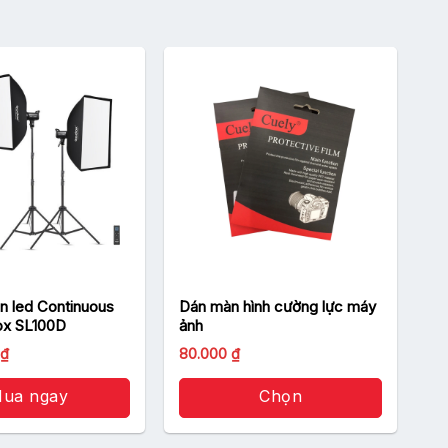
èn led Continuous
Dán màn hình cường lực máy
ox SL100D
ảnh
Giá
₫
80.000
₫
hiện
tại
 ₫.
ua ngay
là:
Chọn
9.900.000 ₫.
Sản