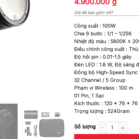
4.900.000
₫
of
5
Giá đã bao gồm VAT
Công suất : 100W
Chia 9 bước : 1/1 – 1/256
Nhiệt độ màu : 5800K ± 2
Điều chỉnh công suất : Thủ
Độ hồi pin : 0.01-1.5 giây
Đèn LED : 1.8 W, Độ sáng đ
Đồng bộ High-Speed Sync
32 Channel / 5 Group
Phạm vi Wireless : 100 m
01 Pin, 1 Sạc
Kích thước : 120 * 76 * 7
Trọng lượng : 524Gram
Đèn Flash Godox AD100 Pro số