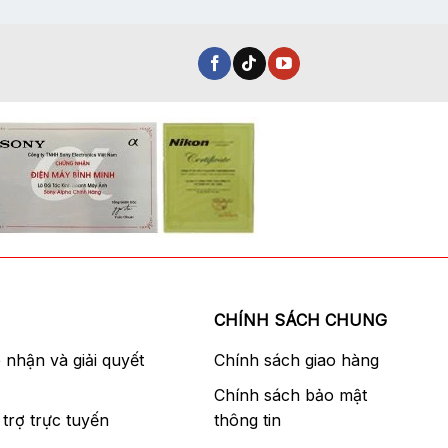
phẩm
này
có
nhiều
biến
thể.
Các
tùy
chọn
có
thể
ng khác nhau mà không cần phải thường xuyên
được
chọn
 phía sau, đi kèm pin Lithium-ion
trên
địa điểm.
CHÍNH SÁCH CHUNG
trang
sản
p nhận và giải quyết
Chính sách giao hàng
phẩm
Chính sách bảo mật
trợ trực tuyến
thông tin