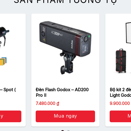
– Spot (
Đèn Flash Godox – AD200
Bộ kit 2 đ
Pro II
Light God
Giá
7.480.000
₫
9.900.000
gốc
là:
ay
Mua ngay
10.490.000
M