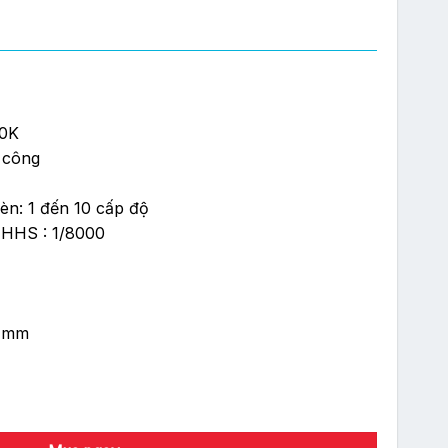
00K
 công
èn: 1 đến 10 cấp độ
 HHS : 1/8000
6 mm
 lượng