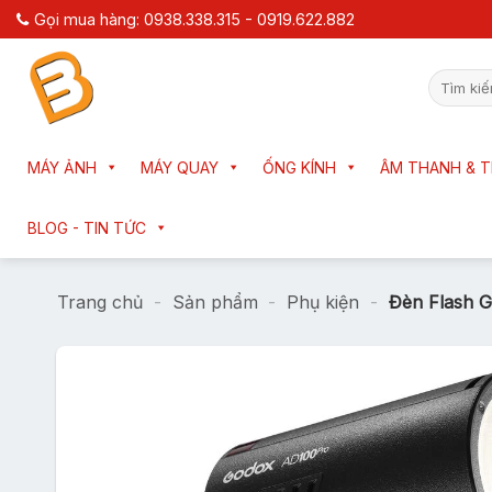
Chuyển
Gọi mua hàng: 0938.338.315 - 0919.622.882
đến
nội
Tìm
dung
kiếm:
MÁY ẢNH
MÁY QUAY
ỐNG KÍNH
ÂM THANH & T
BLOG - TIN TỨC
Trang chủ
-
Sản phẩm
-
Phụ kiện
-
Đèn Flash 