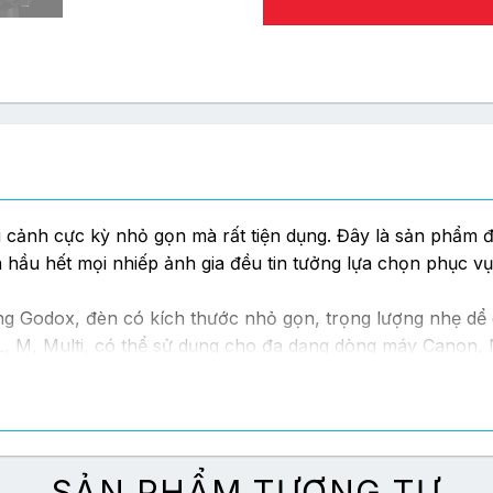
cảnh cực kỳ nhỏ gọn mà rất tiện dụng. Đây là sản phẩm 
 hầu hết mọi nhiếp ảnh gia đều tin tưởng lựa chọn phục v
 Godox, đèn có kích thước nhỏ gọn, trọng lượng nhẹ dể 
L, M, Multi, có thể sử dụng cho đa dạng dòng máy Canon, N
SẢN PHẨM TƯƠNG TỰ