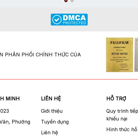
ÂN PHÂN PHỐI CHÍNH THỨC CỦA
ợp tính năng TTL giúp bạn có thể chụp ở nhiều môi trườ
tục thay đổi.
bước lực đầu ra từ 1/1 – 1/256 hiện thị trên màn hình LCD
Flash cao nhất trong tình huống chụp ngoài trời và theo 
NH MINH
LIÊN HỆ
HỖ TRỢ
2023
Giới thiệu
Quy trình tiế
khiếu nại
 Văn, Phường
Tuyển dụng
Hình thức hỗ 
Liên hệ