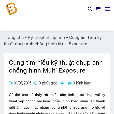
Chuyển
đến
nội
dung
Tìm
kiếm:
Trang chủ
-
Kỹ thuật nhiếp ảnh
-
Cùng tìm hiểu kỹ
thuật chụp ảnh chồng hình Multi Exposure
Cùng tìm hiểu kỹ thuật chụp ảnh
chồng hình Multi Exposure
01/01/2015
9 phút đọc
0 bình luận
Có thể bạn đã thấy rất nhiều tấm ảnh được chụp với kỹ
thuật xếp chồng hai hoặc nhiều hình khác nhau tạo thành
một ảnh duy nhất, nhằm tạo ra những hiệu ứng mơ hồ, vô
thực hoặc muốn nhấn mạnh sự chuyển động của đối tượng