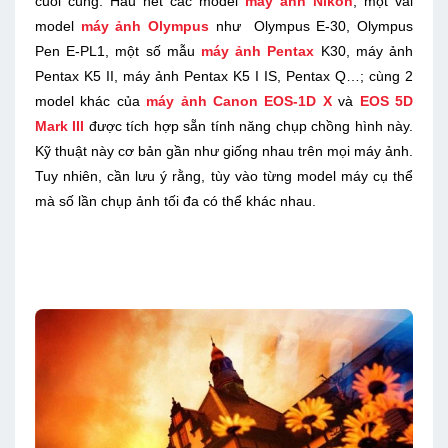
cuối cùng. Hầu hết các model
máy ảnh Nikon
, một vài
model
máy ảnh Olympus
như Olympus E-30, Olympus
Pen E-PL1, một số mẫu
máy ảnh Pentax
K30, máy ảnh
Pentax K5 II, máy ảnh Pentax K5 I IS, Pentax Q…; cùng 2
model khác của
máy ảnh Canon
EOS-1D X
và
EOS 5D
Mark III
được tích hợp sẵn tính năng chụp chồng hình này.
Kỹ thuật này cơ bản gần như giống nhau trên mọi máy ảnh.
Tuy nhiên, cần lưu ý rằng, tùy vào từng model máy cụ thể
mà số lần chụp ảnh tối đa có thể khác nhau.