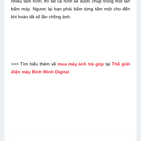
nhiều tấm hình, thì tất cả hình sẽ được chụp trong một lần
bấm máy. Ngược lại bạn phải bấm từng tấm một cho đến
khi hoàn tất số lần chồng ảnh.
>>> Tìm hiểu thêm về
mua máy ảnh trả góp
tại
Thế giới
điện máy Bình Minh Digital
.
Lưu
Lưu