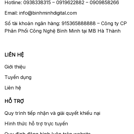
Hotline: 0938338315 – 0919622882 – 0909858266
Là phiên bản cao cấp có khẩu độ f/1.8, cấu
Email: info@binhminhdigital.com
trúc vững chắc đặc biệt là mô-tơ lấy nét siêu
Số tài khoản ngân hàng: 915365888888 – Công ty CP
thanh USM cho tốc độ chụp ảnh nhanh. Khả
Phân Phối Công Nghệ Bình Minh tại MB Hà Thành
năng lấy nét bằng tay ngay khi đang lấy nét
AF. Chức năng lấy nét AF trên ống cực êm
và nhanh, chức năng này được giới nhiếp
LIÊN HỆ
ảnh gia đánh giá cao.
Giới thiệu
Bảng thông số kỹ thuật:
Tuyển dụng
Loại ống kính
Ống kính zoom
Liên hệ
Định dạng kích thước
35mm FF
HỖ TRỢ
tối đa
Quy trình tiếp nhận và giải quyết khiếu nại
Độ dài tiêu cự
85 mm
Hình thức hỗ trợ trực tuyến
Ổn định hình ảnh
không
Quy định đăng bình luận trên website