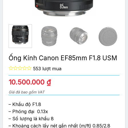
Ống Kính Canon EF85mm F1.8 USM
553 lượt mua
0
out
10.500.000
₫
of
5
Giá đã bao gồm VAT
– Khẩu độ F1.8
– Phóng đại 0.13x
– Số lượng lá khẩu 8
– Khoảng cách lấy nét gần nhất (m/ft) 0.85/2.8