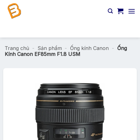
Chuyển
đến
nội
dung
Tìm
kiếm:
Trang chủ
-
Sản phẩm
-
Ống kính Canon
-
Ống
Kính Canon EF85mm F1.8 USM