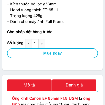
– Kích thước bộ lọc ø58mm
– Hood tương thích ET-65 III
– Trọng lượng 425g
– Dành cho máy ảnh Full Frame
Cho phép đặt hàng trước
Ống Kính Canon EF85mm F1.8 USM số lượng
Mua ngay
Mô tả
Đánh giá
Ống kính Canon EF 85mm F1.8 USM
là
ống
kính
mà chắc hẳn mỗi người yêu thích hãng