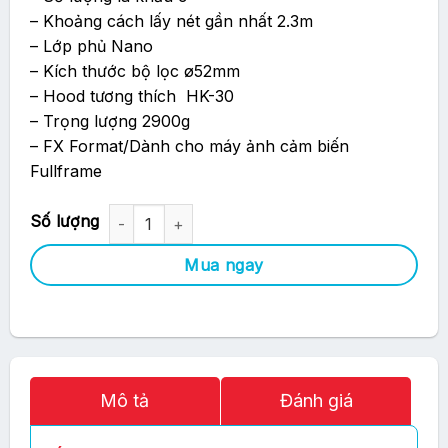
– Khoảng cách lấy nét gần nhất 2.3m
– Lớp phủ Nano
– Kích thước bộ lọc ø52mm
– Hood tương thích HK-30
– Trọng lượng 2900g
– FX Format/Dành cho máy ảnh cảm biến
Fullframe
Ống Kính Nikon AF-S NIKKOR 300mm F2.8G ED VR II số lượng
Mua ngay
Mô tả
Đánh giá