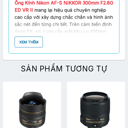
Ống Kính Nikon AF-S NIKKOR 300mm F2.8G
ED VR II
mang lại hiệu quả chuyên nghiệp
cao cấp với xây dựng chắc chắn và hình ảnh
sắc nét đến từng chi tiết. Trên cảm biến định
dạng FX, nó cung cấp một tiêu cự 450mm
tương đương chiều dài,
ống kính
này phục vụ
XEM THÊM
trong các thể loại thể thao, phong cảnh hay
động vật hoang dã.
Thiết kế
SẢN PHẨM TƯƠNG TỰ
Thân ống kính được xây dựng bằng hợp kim
ma gie cao cấp với khả năng chống bụi bẩn
và ẩm ướt một cách tối ưu kèm theo một
thấu kính khum bảo vệ phía trước.
Thiết kế ống kính cao cấp
Ống Kính Nikon AF-S NIKKOR 300mm F2.8G