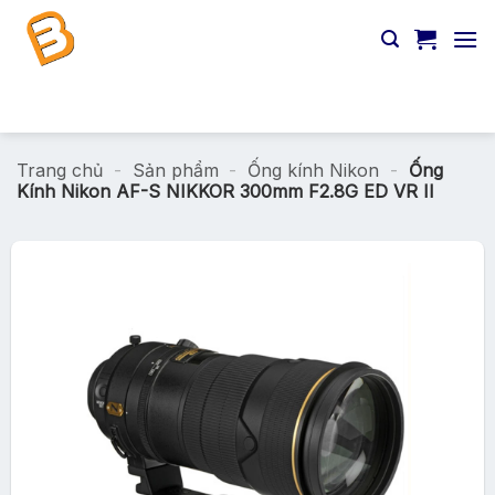
Chuyển
đến
nội
dung
Tìm
kiếm:
Trang chủ
-
Sản phẩm
-
Ống kính Nikon
-
Ống
Kính Nikon AF-S NIKKOR 300mm F2.8G ED VR II