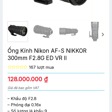
Ống Kính Nikon AF-S NIKKOR
300mm F2.8G ED VR II
167 lượt mua
0
out
128.000.000
₫
of
5
Giá đã bao gồm VAT
– Khẩu độ F2.8
– Phóng đại 0.16x
– Số lượng lá khẩu 9