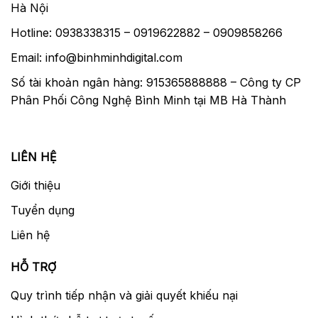
Hà Nội
linh hoạt với nhanh, chuyển mạch an toàn
giữa tự động và tập trung hướng dẫn để
Hotline: 0938338315 – 0919622882 – 0909858266
chứa các kỹ thuật chụp cá nhân.
Email: info@binhminhdigital.com
Số tài khoản ngân hàng: 915365888888 – Công ty CP
Thông số chung
Phân Phối Công Nghệ Bình Minh tại MB Hà Thành
Nhà sản xuất
Nikon
Lấy nét
Tự Động
LIÊN HỆ
Loại ống kính
Prime lens
Giới thiệu
Khẩu độ
F2.8 – F22.0
Tuyển dụng
Khoảng cách chụp gần nhất
2.30 m (90.55″)
Liên hệ
Zoom tự động
Có
HỖ TRỢ
Bounce
Có
Quy trình tiếp nhận và giải quyết khiếu nại
Chụp không dây
Có