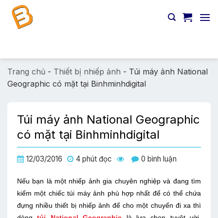
Chuyển
đến
nội
dung
Tìm
kiếm:
Trang chủ
-
Thiết bị nhiếp ảnh
-
Túi máy ảnh National
Geographic có mặt tại Binhminhdigital
Túi máy ảnh National Geographic
có mặt tại Binhminhdigital
12/03/2016
4 phút đọc
0 bình luận
Nếu bạn là một nhiếp ảnh gia chuyên nghiệp và đang tìm
kiếm một chiếc túi máy ảnh phù hợp nhất để có thể chứa
đựng nhiều thiết bị nhiếp ảnh để cho một chuyến đi xa thì
dòng
túi National Geographic
là lựa chọn tuyệt vời.