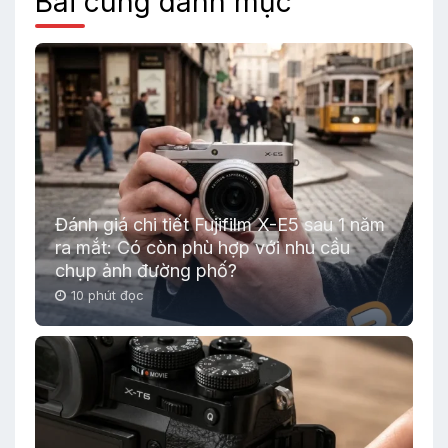
Bài cùng danh mục
Đánh giá chi tiết Fujifilm X-E5 sau 1 năm
ra mắt: Có còn phù hợp với nhu cầu
chụp ảnh đường phố?
10 phút đọc