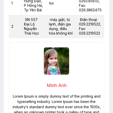
Hưng Đạo,
0293.814113,
1
tivi
P Hồng Hà,
Fax:
Tp Yên Bái
029.3862475
SN 557
máy giặt, tủ
Điện thoại:
Đại Lộ
lạnh, điện gia
029.2219522,
2
Nguyễn
dụng, điều
Fax:
Thái Học
hòa không khí
029.2219522
Minh Anh
Lorem Ipsum is simply dummy text of the printing and
typesetting industry. Lorem Ipsum has been the
industry’s standard dummy text ever since the 1500s,
when an unknown printer took a galley of type and