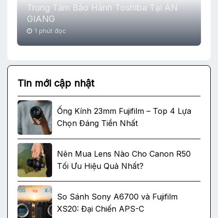
Trung Tâm Bảo Hành Toshiba Tại AN
GIANG
1 phút đọc
Tin mới cập nhật
Ống Kính 23mm Fujifilm – Top 4 Lựa
Chọn Đáng Tiền Nhất
Nên Mua Lens Nào Cho Canon R50
Tối Ưu Hiệu Quả Nhất?
So Sánh Sony A6700 và Fujifilm
XS20: Đại Chiến APS-C