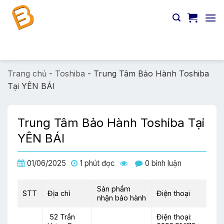
Chuyển
đến
nội
dung
Tìm
kiếm:
Trang chủ
-
Toshiba
-
Trung Tâm Bảo Hành Toshiba
Tại YÊN BÁI
Trung Tâm Bảo Hành Toshiba Tại
YÊN BÁI
01/06/2025
1 phút đọc
0 bình luận
Sản phẩm
STT
Địa chỉ
Điện thoại
nhận bảo hành
52 Trần
Điện thoại: