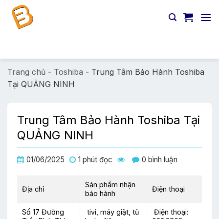
Chuyển
đến
nội
dung
Tìm
kiếm:
Trang chủ
-
Toshiba
-
Trung Tâm Bảo Hành Toshiba
Tại QUẢNG NINH
Trung Tâm Bảo Hành Toshiba Tại
QUẢNG NINH
01/06/2025
1 phút đọc
0 bình luận
Sản phẩm nhận
Địa chỉ
Điện thoại
bảo hành
Số 17 Đường
tivi, máy giặt, tủ
Điện thoại: