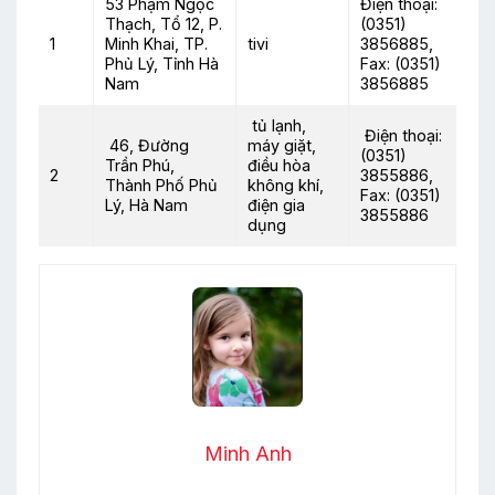
53 Phạm Ngọc
Điện thoại:
Thạch, Tổ 12, P.
(0351)
1
Minh Khai, TP.
tivi
3856885,
Phủ Lý, Tỉnh Hà
Fax: (0351)
Nam
3856885
tủ lạnh,
Điện thoại:
46, Đường
máy giặt,
(0351)
Trần Phú,
điều hòa
2
3855886,
Thành Phố Phủ
không khí,
Fax: (0351)
Lý, Hà Nam
điện gia
3855886
dụng
Minh Anh