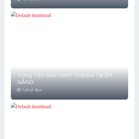
Trung Tâm Bảo Hành Toshiba Tại ĐÀ
NẴNG
1 phút đọc