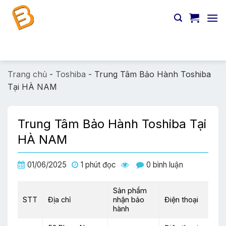
Chuyển
đến
nội
dung
Tìm
kiếm:
Trang chủ
-
Toshiba
-
Trung Tâm Bảo Hành Toshiba
Tại HÀ NAM
Trung Tâm Bảo Hành Toshiba Tại
HÀ NAM
01/06/2025
1 phút đọc
0 bình luận
Sản phẩm
STT
Địa chỉ
nhận bảo
Điện thoại
hành