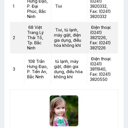
Hưng Đạo,
(0241)
1
P. Đại
Tivi
3820332,
Phúc, Bắc
Fax: (0241)
Ninh
3820332
68 Việt
Điện thoại:
Tivi, tủ lạnh,
Trang Lý
(0241)
máy giặt, điện
2
Thái Tổ,
3821226,
gia dụng, điều
Tp. Bắc
Fax: (0241)
hòa không khí
Ninh
3821226
Điện thoại:
108 Trần
tủ lạnh, máy
(0241)
Hưng Đạo,
giặt, điện gia
3
3811940,
P. Tiền An,
dụng, điều hòa
Fax: (0241)
Bắc Ninh
không khí
3820550