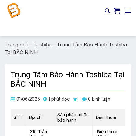
Chuyển
đến
nội
dung
Tìm
kiếm:
Trang chủ
-
Toshiba
-
Trung Tâm Bảo Hành Toshiba
Tại BẮC NINH
Trung Tâm Bảo Hành Toshiba Tại
BẮC NINH
01/06/2025
1 phút đọc
0 bình luận
Sản phẩm nhận
STT
Địa chỉ
Điện thoại
bảo hành
319 Trần
Điện thoại: