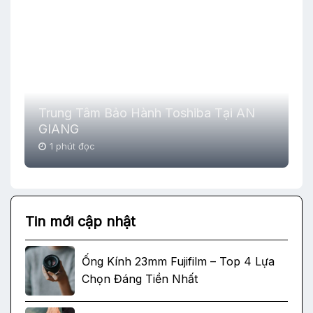
Trung Tâm Bảo Hành Toshiba Tại AN
GIANG
1 phút đọc
Tin mới cập nhật
Ống Kính 23mm Fujifilm – Top 4 Lựa
Chọn Đáng Tiền Nhất