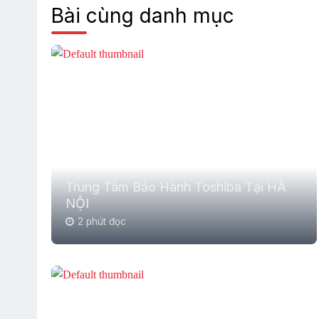
Bài cùng danh mục
Trung Tâm Bảo Hành Toshiba Tại HÀ
NỘI
2 phút đọc