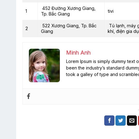
452 Đường Xương Giang,
1
tivi
Tp. Bắc Giang
522 Xương Giang, Tp. Bắc
Tủ lạnh, máy g
2
Giang
khí, điện gia d
Minh Anh
Lorem Ipsum is simply dummy text of
been the industry’s standard dummy
took a galley of type and scramble