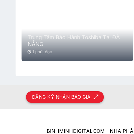
Trung Tâm Bảo Hành Toshiba Tại ĐÀ
NẴNG
1 phút đọc
ĐĂNG KÝ NHẬN BÁO GIÁ
BINHMINHDIGITAL.COM - NHÀ PH