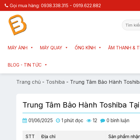
Chuyển
Gọi mua hàng: 0938.338.315 - 0919.622.882
đến
nội
Tìm
dung
kiếm:
MÁY ẢNH
MÁY QUAY
ỐNG KÍNH
ÂM THANH & T
BLOG - TIN TỨC
Trang chủ
-
Toshiba
-
Trung Tâm Bảo Hành Toshib
Trung Tâm Bảo Hành Toshiba Tạ
01/06/2025
1 phút đọc
12
0 bình luận
STT
Địa chỉ
Sản phẩm nhận