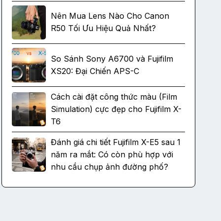
Nên Mua Lens Nào Cho Canon
R50 Tối Ưu Hiệu Quả Nhất?
So Sánh Sony A6700 và Fujifilm
XS20: Đại Chiến APS-C
Cách cài đặt công thức màu (Film
Simulation) cực đẹp cho Fujifilm X-
T6
Đánh giá chi tiết Fujifilm X-E5 sau 1
năm ra mắt: Có còn phù hợp với
nhu cầu chụp ảnh đường phố?