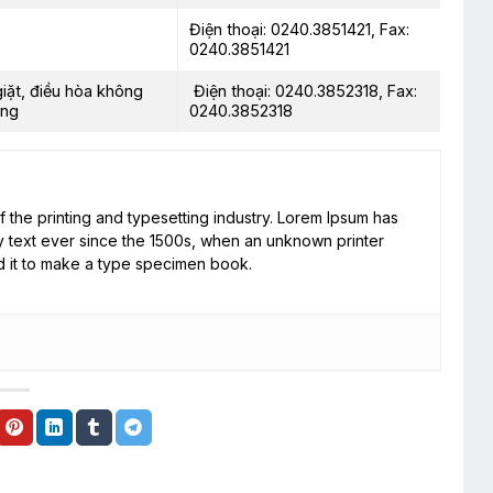
Điện thoại: 0240.3851421, Fax:
0240.3851421
iặt, điều hòa không
Điện thoại: 0240.3852318, Fax:
ụng
0240.3852318
 the printing and typesetting industry. Lorem Ipsum has
 text ever since the 1500s, when an unknown printer
d it to make a type specimen book.