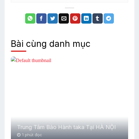
Bài cùng danh mục
Trung Tâm Bảo Hành taka Tại HÀ NỘI
1 phút đọc