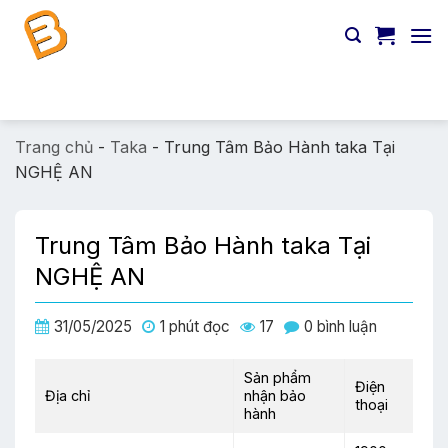
Chuyển
đến
nội
dung
Tìm
kiếm:
Trang chủ
-
Taka
-
Trung Tâm Bảo Hành taka Tại
NGHỆ AN
Trung Tâm Bảo Hành taka Tại
NGHỆ AN
31/05/2025
1 phút đọc
17
0 bình luận
Sản phẩm
Điện
Địa chỉ
nhận bảo
thoại
hành