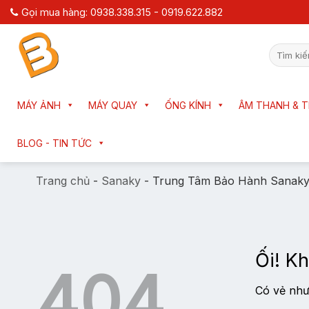
Chuyển
Gọi mua hàng: 0938.338.315 - 0919.622.882
đến
nội
Tìm
dung
kiếm:
MÁY ẢNH
MÁY QUAY
ỐNG KÍNH
ÂM THANH & T
BLOG - TIN TỨC
Trang chủ
-
Sanaky
-
Trung Tâm Bảo Hành Sanaky
Ối! Kh
404
Có vẻ như 