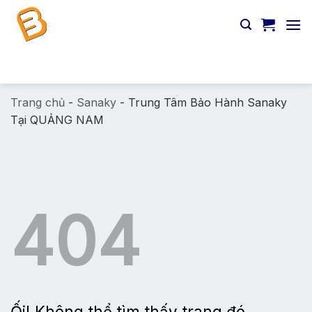
Chuyển
đến
nội
dung
Tìm
kiếm:
Trang chủ
-
Sanaky
-
Trung Tâm Bảo Hành Sanaky
Tại QUẢNG NAM
404
Ối! Không thể tìm thấy trang đó.