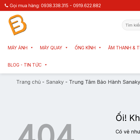
Chuyển
Gọi mua hàng: 0938.338.315 - 0919.622.882
đến
nội
Tìm
dung
kiếm:
MÁY ẢNH
MÁY QUAY
ỐNG KÍNH
ÂM THANH & T
BLOG - TIN TỨC
Trang chủ
-
Sanaky
-
Trung Tâm Bảo Hành Sanak
Ối! Kh
404
Có vẻ như 