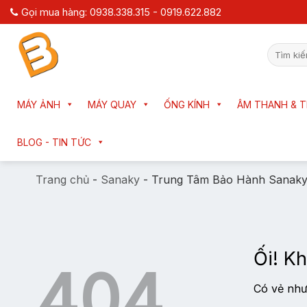
Chuyển
Gọi mua hàng: 0938.338.315 - 0919.622.882
đến
nội
Tìm
dung
kiếm:
MÁY ẢNH
MÁY QUAY
ỐNG KÍNH
ÂM THANH & T
BLOG - TIN TỨC
Trang chủ
-
Sanaky
-
Trung Tâm Bảo Hành Sanak
Ối! Kh
404
Có vẻ như 