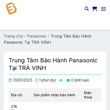
Chuyển
đến
nội
dung
Tìm
kiếm:
Trang chủ
-
Panasonic
-
Trung Tâm Bảo Hành
Panasonic Tại TRÀ VINH
Trung Tâm Bảo Hành Panasonic
Tại TRÀ VINH
31/05/2025
1 phút đọc
0 bình luận
Điện
Địa chỉ
Sản phẩm nhận bảo hành
thoại
27A