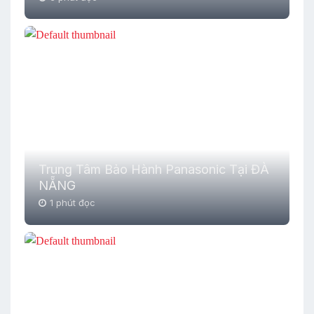
Trung Tâm Bảo Hành Panasonic Tại ĐÀ
NẴNG
1 phút đọc