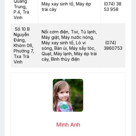
Quang
Máy xay sinh tố, Máy ép
(074) 38
Trung,
trái cây
53 958
P.4, Trà
Vinh
Số 10 B
Nồi cơm điện, Tivi, Tủ lạnh,
Nguyễn
Máy giặt, Máy nước nóng,
Đáng,
Máy xay sinh tố, Lò vi
(074)
Khóm 06,
sóng, Bàn ủi, Máy sấy tóc,
3860753
Phường 7,
Quạt, Máy lạnh, Máy ép trái
Txa Trà
cây, Bình thủy điện
Vinh
Minh Anh