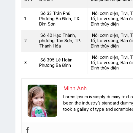
Số 33 Trần Phú,
Nồi cơm điện, Tivi, 
1
Phường Ba Đình, TX.
tố, Lò vi sóng, Bàn ủ
Bỉm Sơn
Bình thủy điện
Số 40 Hạc Thành,
Nồi cơm điện, Tivi, 
2
phường Tân Sơn, TP.
tố, Lò vi sóng, Bàn ủ
Thanh Hóa
Bình thủy điện
Nồi cơm điện, Tivi, 
Số 395 Lê Hoàn,
3
tố, Lò vi sóng, Bàn ủ
Phường Ba Đình
Bình thủy điện
Minh Anh
Lorem Ipsum is simply dummy text of
been the industry’s standard dummy
took a galley of type and scramble