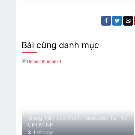
Bài cùng danh mục
Trung Tâm Bảo Hành Panasonic Tại HỒ
CHÍ MINH
4 phút đọc