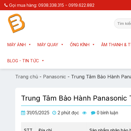
Chuyển
Gọi mua hàng: 0938.338.315 - 0919.622.882
đến
nội
Tìm
dung
kiếm:
MÁY ẢNH
MÁY QUAY
ỐNG KÍNH
ÂM THANH & T
BLOG - TIN TỨC
Trang chủ
-
Panasonic
-
Trung Tâm Bảo Hành Pan
Trung Tâm Bảo Hành Panasonic
31/05/2025
2 phút đọc
0 bình luận
STT
Địa chỉ
Sản phẩm nhận bảo 