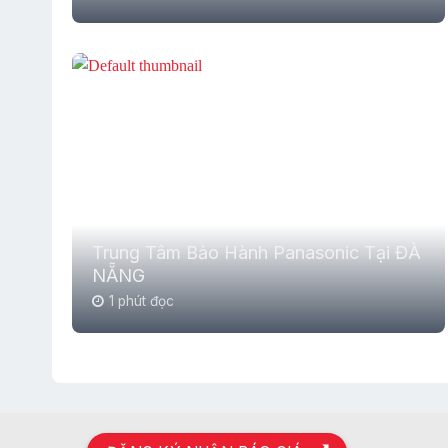
Trung Tâm Bảo Hành Panasonic Tại ĐÀ
NẴNG
1 phút đọc