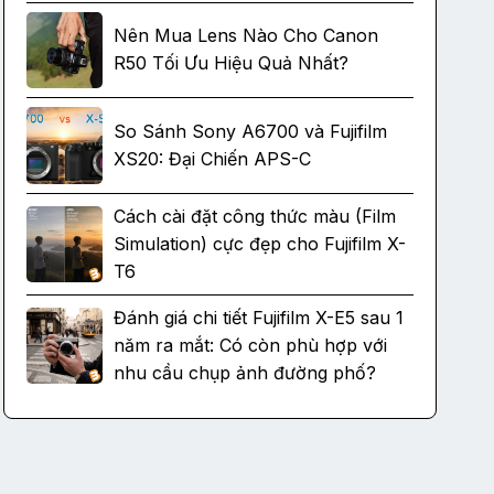
Nên Mua Lens Nào Cho Canon
R50 Tối Ưu Hiệu Quả Nhất?
So Sánh Sony A6700 và Fujifilm
XS20: Đại Chiến APS-C
Cách cài đặt công thức màu (Film
Simulation) cực đẹp cho Fujifilm X-
T6
Đánh giá chi tiết Fujifilm X-E5 sau 1
năm ra mắt: Có còn phù hợp với
nhu cầu chụp ảnh đường phố?