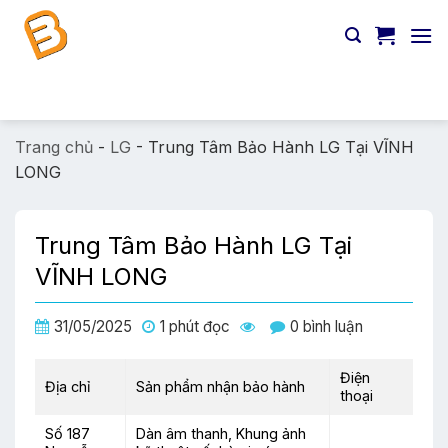
Chuyển
đến
nội
dung
Tìm
kiếm:
Trang chủ
-
LG
-
Trung Tâm Bảo Hành LG Tại VĨNH
LONG
Trung Tâm Bảo Hành LG Tại
VĨNH LONG
31/05/2025
1 phút đọc
0 bình luận
Điện
Địa chỉ
Sản phẩm nhận bảo hành
thoại
Số 187
Dàn âm thanh, Khung ảnh