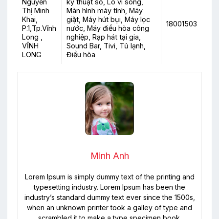
Nguyễn
kỹ thuật số, Lò vi sóng,
Thị Minh
Màn hình máy tính, Máy
Khai,
giặt, Máy hút bụi, Máy lọc
18001503
P.1,Tp.Vĩnh
nước, Máy điều hòa công
Long ,
nghiệp, Rạp hát tại gia,
VĨNH
Sound Bar, Tivi, Tủ lạnh,
LONG
Điều hòa
Minh Anh
Lorem Ipsum is simply dummy text of the printing and
typesetting industry. Lorem Ipsum has been the
industry’s standard dummy text ever since the 1500s,
when an unknown printer took a galley of type and
scrambled it to make a type specimen book.