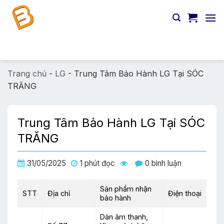
Chuyển
đến
nội
dung
Tìm
kiếm:
Trang chủ
-
LG
-
Trung Tâm Bảo Hành LG Tại SÓC
TRĂNG
Trung Tâm Bảo Hành LG Tại SÓC
TRĂNG
31/05/2025
1 phút đọc
0 bình luận
Sản phẩm nhận
STT
Địa chỉ
Điện thoại
bảo hành
Dàn âm thanh,