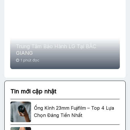
Trung Tâm Bảo Hành LG Tại BẮC
GIANG
1 phút đọc
Tin mới cập nhật
Ống Kính 23mm Fujifilm – Top 4 Lựa
Chọn Đáng Tiền Nhất