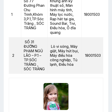
Số 77
Khung ảnh kỹ
Đường Phan
thuật số, Màn
Chu
hình máy tính,
1
Trinh,Khóm
Máy lọc nước,
18001503
3,P.1,TP.Sóc
Rạp hát tại gia,
Trăng , SÓC
Sound Bar, Tivi,
TRĂNG
Điều hòa, Ổ đĩa
quang
SỐ 31
ĐƯỜNG
Lò vi sóng, Máy
PHẠM NGŨ
giặt, Máy hút bụi,
2
LÃO – P.1 –
Máy điều hòa
18001503
TP.SÓC
công nghiệp, Tủ
TRĂNG ,
lạnh, Điều hòa
SÓC TRĂNG