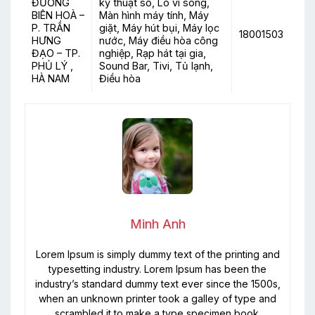
ĐƯỜNG
kỹ thuật số, Lò vi sóng,
BIÊN HOÀ –
Màn hình máy tính, Máy
P. TRẦN
giặt, Máy hút bụi, Máy lọc
18001503
HƯNG
nước, Máy điều hòa công
ĐẠO – TP.
nghiệp, Rạp hát tại gia,
PHỦ LÝ ,
Sound Bar, Tivi, Tủ lạnh,
HÀ NAM
Điều hòa
Minh Anh
Lorem Ipsum is simply dummy text of the printing and
typesetting industry. Lorem Ipsum has been the
industry’s standard dummy text ever since the 1500s,
when an unknown printer took a galley of type and
scrambled it to make a type specimen book.