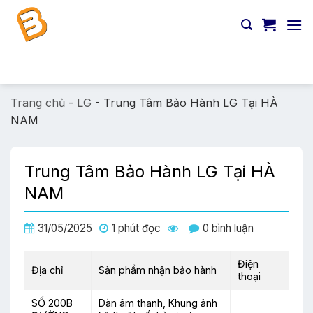
Chuyển
đến
nội
dung
Tìm
kiếm:
Trang chủ
-
LG
-
Trung Tâm Bảo Hành LG Tại HÀ
NAM
Trung Tâm Bảo Hành LG Tại HÀ
NAM
31/05/2025
1 phút đọc
0 bình luận
Điện
Địa chỉ
Sản phẩm nhận bảo hành
thoại
SỐ 200B
Dàn âm thanh, Khung ảnh