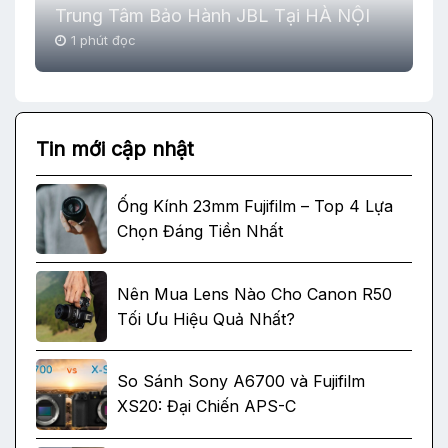
Trung Tâm Bảo Hành JBL Tại HÀ NỘI
1 phút đọc
Tin mới cập nhật
Ống Kính 23mm Fujifilm – Top 4 Lựa
Chọn Đáng Tiền Nhất
Nên Mua Lens Nào Cho Canon R50
Tối Ưu Hiệu Quả Nhất?
So Sánh Sony A6700 và Fujifilm
XS20: Đại Chiến APS-C