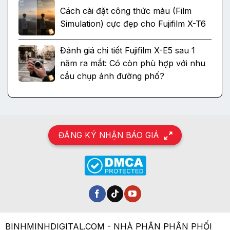
Cách cài đặt công thức màu (Film
Simulation) cực đẹp cho Fujifilm X-T6
Đánh giá chi tiết Fujifilm X-E5 sau 1
năm ra mắt: Có còn phù hợp với nhu
cầu chụp ảnh đường phố?
ĐĂNG KÝ NHẬN BÁO GIÁ
BINHMINHDIGITAL.COM - NHÀ PHÂN PHÂN PHỐI