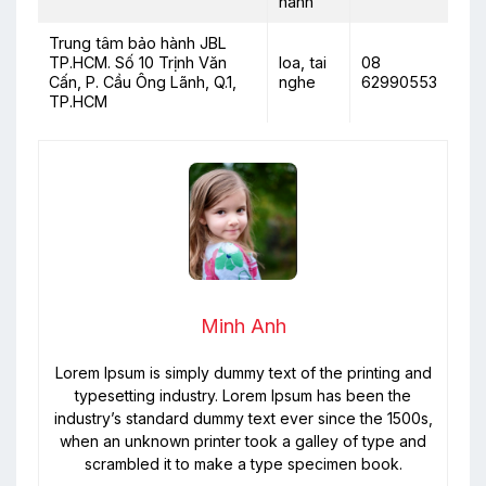
hành
Trung tâm bảo hành JBL
TP.HCM. Số 10 Trịnh Văn
loa, tai
08
Cấn, P. Cầu Ông Lãnh, Q.1,
nghe
62990553
TP.HCM
Minh Anh
Lorem Ipsum is simply dummy text of the printing and
typesetting industry. Lorem Ipsum has been the
industry’s standard dummy text ever since the 1500s,
when an unknown printer took a galley of type and
scrambled it to make a type specimen book.