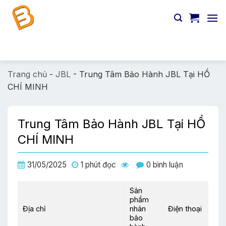
Chuyển
đến
nội
dung
Tìm
kiếm:
Trang chủ
-
JBL
-
Trung Tâm Bảo Hành JBL Tại HỒ
CHÍ MINH
Trung Tâm Bảo Hành JBL Tại HỒ
CHÍ MINH
31/05/2025
1 phút đọc
0 bình luận
Sản
phẩm
Địa chỉ
nhân
Điện thoại
bảo