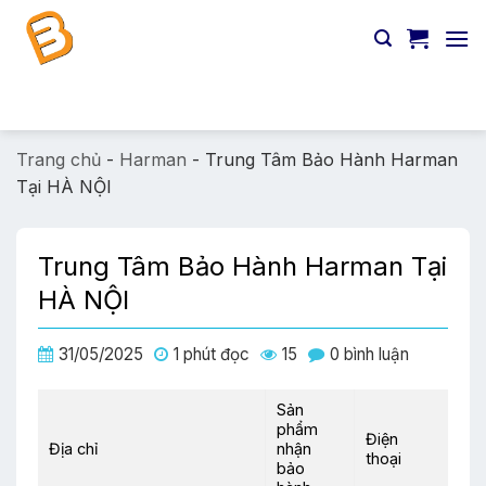
Chuyển
đến
nội
dung
Tìm
kiếm:
Trang chủ
-
Harman
-
Trung Tâm Bảo Hành Harman
Tại HÀ NỘI
Trung Tâm Bảo Hành Harman Tại
HÀ NỘI
31/05/2025
1 phút đọc
15
0 bình luận
Sản
phẩm
Điện
Địa chỉ
nhận
thoại
bảo