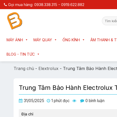
Chuyển
Gọi mua hàng: 0938.338.315 - 0919.622.882
đến
nội
Tìm
dung
kiếm:
MÁY ẢNH
MÁY QUAY
ỐNG KÍNH
ÂM THANH & T
BLOG - TIN TỨC
Trang chủ
-
Elextrolux
-
Trung Tâm Bảo Hành Elect
Trung Tâm Bảo Hành Electrolux 
31/05/2025
1 phút đọc
0 bình luận
Địa chỉ