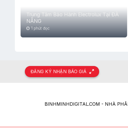
Trung Tâm Bảo Hành Electrolux Tại ĐÀ
NẴNG
1 phút đọc
ĐĂNG KÝ NHẬN BÁO GIÁ
BINHMINHDIGITAL.COM - NHÀ PH