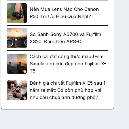
Nên Mua Lens Nào Cho Canon
R50 Tối Ưu Hiệu Quả Nhất?
So Sánh Sony A6700 và Fujifilm
XS20: Đại Chiến APS-C
Cách cài đặt công thức màu (Film
Simulation) cực đẹp cho Fujifilm X-
T6
Đánh giá chi tiết Fujifilm X-E5 sau 1
năm ra mắt: Có còn phù hợp với
nhu cầu chụp ảnh đường phố?