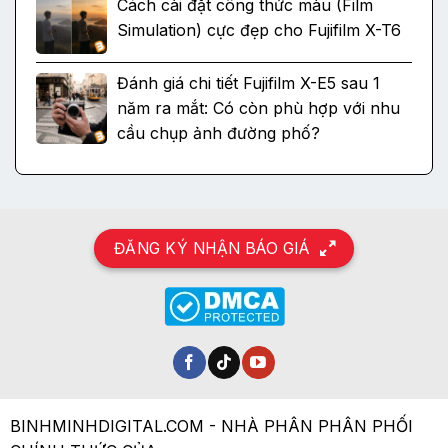
Cách cài đặt công thức màu (Film
Simulation) cực đẹp cho Fujifilm X-T6
Đánh giá chi tiết Fujifilm X-E5 sau 1
năm ra mắt: Có còn phù hợp với nhu
cầu chụp ảnh đường phố?
ĐĂNG KÝ NHẬN BÁO GIÁ
BINHMINHDIGITAL.COM - NHÀ PHÂN PHÂN PHỐI