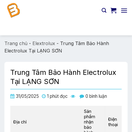
Chuyển
đến
nội
dung
Tìm
kiếm:
Trang chủ
-
Elextrolux
-
Trung Tâm Bảo Hành
Electrolux Tại LẠNG SƠN
Trung Tâm Bảo Hành Electrolux
Tại LẠNG SƠN
31/05/2025
1 phút đọc
0 bình luận
Sản
phẩm
Điện
Địa chỉ
nhận
thoại
bảo