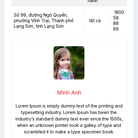
hành
1800
Số 99, đường Ngô Quyền,
58
phường Vĩnh Trại, Thành phổ
tất cả
88
Lạng Sơn, tỉnh Lạng Sơn
99
Minh Anh
Lorem Ipsum is simply dummy text of the printing and
typesetting industry. Lorem Ipsum has been the
industry’s standard dummy text ever since the 1500s,
when an unknown printer took a galley of type and
scrambled it to make a type specimen book.