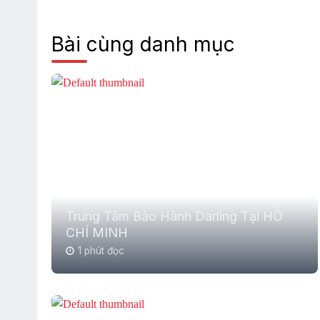
Bài cùng danh mục
Trung Tâm Bảo Hành Darling Tại HỒ
CHÍ MINH
1 phút đọc