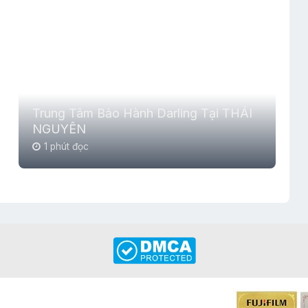
Trung Tâm Bảo Hành Darling Tại THÁI
NGUYÊN
1 phút đọc