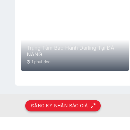
Trung Tâm Bảo Hành Darling Tại ĐÀ
NẴNG
1 phút đọc
ĐĂNG KÝ NHẬN BÁO GIÁ