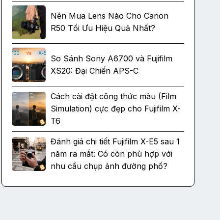
Nên Mua Lens Nào Cho Canon
R50 Tối Ưu Hiệu Quả Nhất?
So Sánh Sony A6700 và Fujifilm
XS20: Đại Chiến APS-C
Cách cài đặt công thức màu (Film
Simulation) cực đẹp cho Fujifilm X-
T6
Đánh giá chi tiết Fujifilm X-E5 sau 1
năm ra mắt: Có còn phù hợp với
nhu cầu chụp ảnh đường phố?