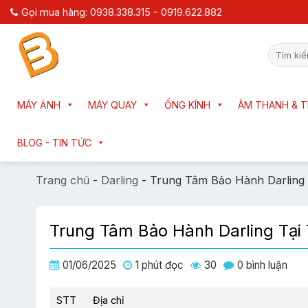
Chuyển
Gọi mua hàng: 0938.338.315 - 0919.622.882
đến
nội
Tìm
dung
kiếm:
MÁY ẢNH
MÁY QUAY
ỐNG KÍNH
ÂM THANH & T
BLOG - TIN TỨC
Trang chủ
-
Darling
-
Trung Tâm Bảo Hành Darling
Trung Tâm Bảo Hành Darling Tại
01/06/2025
1 phút đọc
30
0 bình luận
STT
Địa chỉ