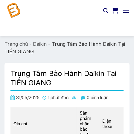
Chuyển
đến
nội
dung
Tìm
kiếm:
Trang chủ
-
Daikin
-
Trung Tâm Bảo Hành Daikin Tại
TIỀN GIANG
Trung Tâm Bảo Hành Daikin Tại
TIỀN GIANG
31/05/2025
1 phút đọc
0 bình luận
Sản
phẩm
Điện
Địa chỉ
nhận
thoại
bảo