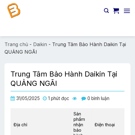
Chuyển
đến
nội
dung
Tìm
kiếm:
Trang chủ
-
Daikin
-
Trung Tâm Bảo Hành Daikin Tại
QUẢNG NGÃI
Trung Tâm Bảo Hành Daikin Tại
QUẢNG NGÃI
31/05/2025
1 phút đọc
0 bình luận
Sản
phẩm
Địa chỉ
nhận
Điện thoại
bảo