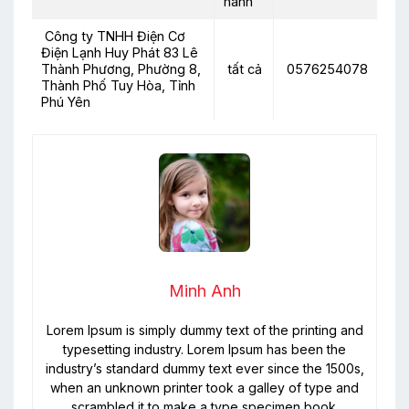
hành
Công ty TNHH Điện Cơ
Điện Lạnh Huy Phát 83 Lê
Thành Phương, Phường 8,
tất cả
0576254078
Thành Phố Tuy Hòa, Tỉnh
Phú Yên
Minh Anh
Lorem Ipsum is simply dummy text of the printing and
typesetting industry. Lorem Ipsum has been the
industry’s standard dummy text ever since the 1500s,
when an unknown printer took a galley of type and
scrambled it to make a type specimen book.