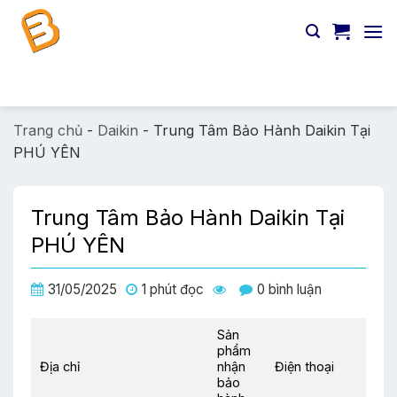
Chuyển
đến
nội
dung
Tìm
kiếm:
Trang chủ
-
Daikin
-
Trung Tâm Bảo Hành Daikin Tại
PHÚ YÊN
Trung Tâm Bảo Hành Daikin Tại
PHÚ YÊN
31/05/2025
1 phút đọc
0 bình luận
Sản
phẩm
Địa chỉ
nhận
Điện thoại
bảo