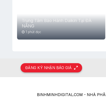
Trung Tâm Bảo Hành Daikin Tại ĐÀ
NẴNG
1 phút đọc
ĐĂNG KÝ NHẬN BÁO GIÁ
BINHMINHDIGITAL.COM - NHÀ PH