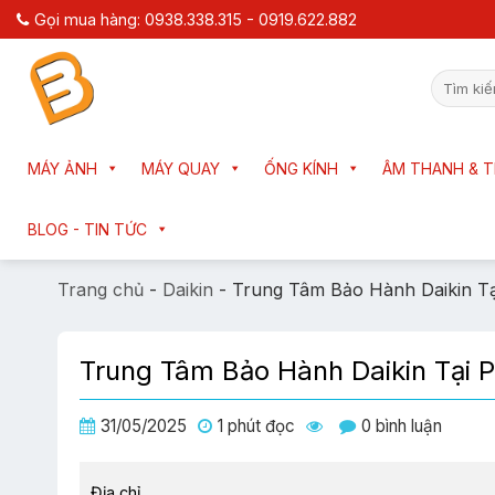
Chuyển
Gọi mua hàng: 0938.338.315 - 0919.622.882
đến
nội
Tìm
dung
kiếm:
MÁY ẢNH
MÁY QUAY
ỐNG KÍNH
ÂM THANH & T
BLOG - TIN TỨC
Trang chủ
-
Daikin
-
Trung Tâm Bảo Hành Daikin 
Trung Tâm Bảo Hành Daikin Tại
31/05/2025
1 phút đọc
0 bình luận
Địa chỉ