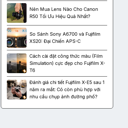
Nên Mua Lens Nào Cho Canon
R50 Tối Ưu Hiệu Quả Nhất?
So Sánh Sony A6700 và Fujifilm
XS20: Đại Chiến APS-C
Cách cài đặt công thức màu (Film
Simulation) cực đẹp cho Fujifilm X-
T6
Đánh giá chi tiết Fujifilm X-E5 sau 1
năm ra mắt: Có còn phù hợp với
nhu cầu chụp ảnh đường phố?