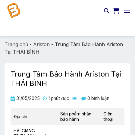
Chuyển
đến
nội
dung
Tìm
kiếm:
Trang chủ
-
Ariston
-
Trung Tâm Bảo Hành Ariston
Tại THÁI BÌNH
Trung Tâm Bảo Hành Ariston Tại
THÁI BÌNH
31/05/2025
1 phút đọc
0 bình luận
Sản phẩm nhận
Điện
Địa chỉ
bảo hành
thoại
HẢI GIANG