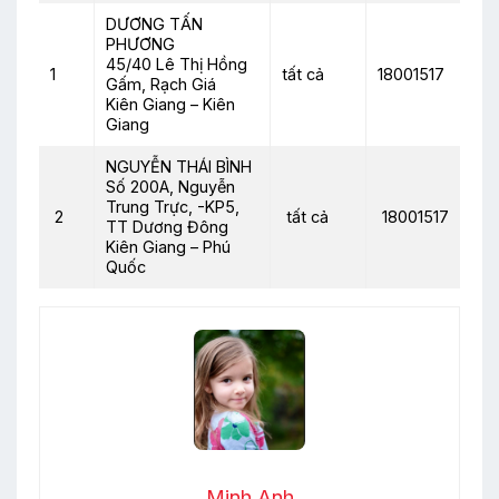
DƯƠNG TẤN
PHƯƠNG
45/40 Lê Thị Hồng
1
tất cả
18001517
Gấm, Rạch Giá
Kiên Giang – Kiên
Giang
NGUYỄN THÁI BÌNH
Số 200A, Nguyễn
Trung Trực, -KP5,
2
tất cả
18001517
TT Dương Đông
Kiên Giang – Phú
Quốc
Minh Anh