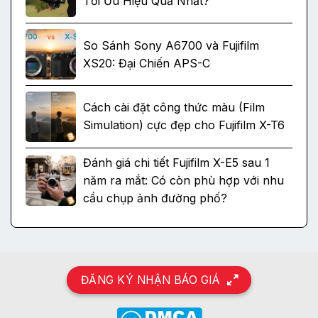
Tối Ưu Hiệu Quả Nhất?
So Sánh Sony A6700 và Fujifilm
XS20: Đại Chiến APS-C
Cách cài đặt công thức màu (Film
Simulation) cực đẹp cho Fujifilm X-T6
Đánh giá chi tiết Fujifilm X-E5 sau 1
năm ra mắt: Có còn phù hợp với nhu
cầu chụp ảnh đường phố?
ĐĂNG KÝ NHẬN BÁO GIÁ