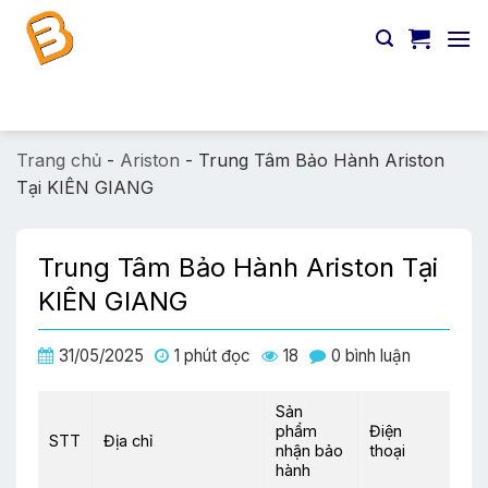
Chuyển
đến
nội
dung
Tìm
kiếm:
Trang chủ
-
Ariston
-
Trung Tâm Bảo Hành Ariston
Tại KIÊN GIANG
Trung Tâm Bảo Hành Ariston Tại
KIÊN GIANG
31/05/2025
1 phút đọc
18
0 bình luận
Sản
phẩm
Điện
STT
Địa chỉ
nhận bảo
thoại
hành