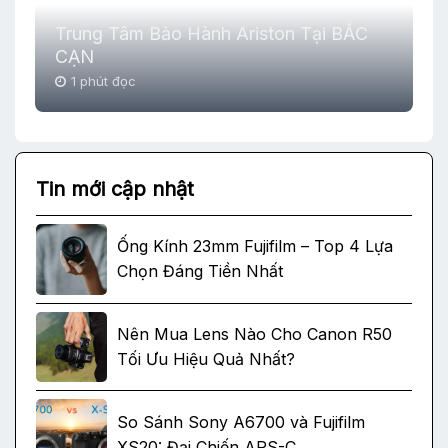
Trung Tâm Bảo Hành Ariston Tại BẮC
CẠN
1 phút đọc
Tin mới cập nhật
Ống Kính 23mm Fujifilm – Top 4 Lựa
Chọn Đáng Tiền Nhất
Nên Mua Lens Nào Cho Canon R50
Tối Ưu Hiệu Quả Nhất?
So Sánh Sony A6700 và Fujifilm
XS20: Đại Chiến APS-C