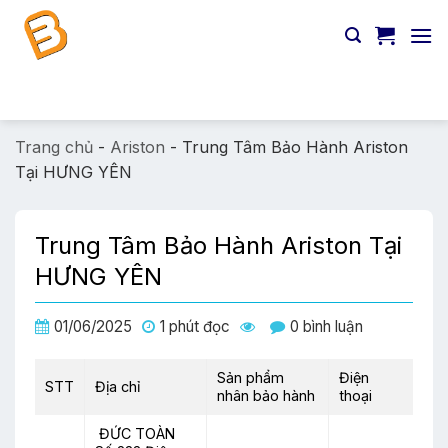
Chuyển
đến
nội
dung
Tìm
kiếm:
Trang chủ
-
Ariston
-
Trung Tâm Bảo Hành Ariston
Tại HƯNG YÊN
Trung Tâm Bảo Hành Ariston Tại
HƯNG YÊN
01/06/2025
1 phút đọc
0 bình luận
Sản phẩm
Điện
STT
Địa chỉ
nhân bảo hành
thoại
ĐỨC TOÀN