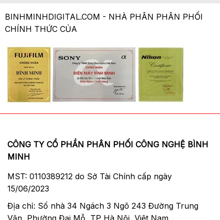
BINHMINHDIGITAL.COM - NHÀ PHÂN PHÂN PHỐI
CHÍNH THỨC CỦA
CÔNG TY CỔ PHẦN PHÂN PHỐI CÔNG NGHỆ BÌNH
MINH
MST: 0110389212 do Sở Tài Chính cấp ngày
15/06/2023
Địa chỉ: Số nhà 34 Ngách 3 Ngõ 243 Đường Trung
Văn, Phường Đại Mỗ, TP Hà Nội, Việt Nam