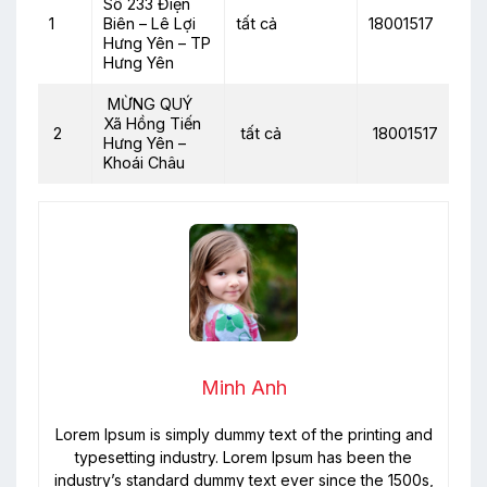
Số 233 Điện
1
Biên – Lê Lợi
tất cả
18001517
Hưng Yên – TP
Hưng Yên
MỪNG QUÝ
Xã Hồng Tiến
2
tất cả
18001517
Hưng Yên –
Khoái Châu
Minh Anh
Lorem Ipsum is simply dummy text of the printing and
typesetting industry. Lorem Ipsum has been the
industry’s standard dummy text ever since the 1500s,