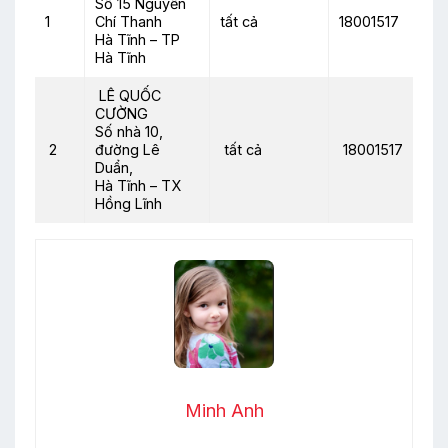
Số 15 Nguyễn
1
Chí Thanh
tất cả
18001517
Hà Tĩnh – TP
Hà Tĩnh
LÊ QUỐC
CƯỜNG
Số nhà 10,
2
đường Lê
tất cả
18001517
Duẩn,
Hà Tĩnh – TX
Hồng Lĩnh
Minh Anh