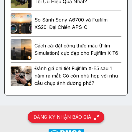
Tối Ưu Hiệu Quả Nhất?
So Sánh Sony A6700 và Fujifilm
XS20: Đại Chiến APS-C
Cách cài đặt công thức màu (Film
Simulation) cực đẹp cho Fujifilm X-T6
Đánh giá chi tiết Fujifilm X-E5 sau 1
năm ra mắt: Có còn phù hợp với nhu
cầu chụp ảnh đường phố?
ĐĂNG KÝ NHẬN BÁO GIÁ