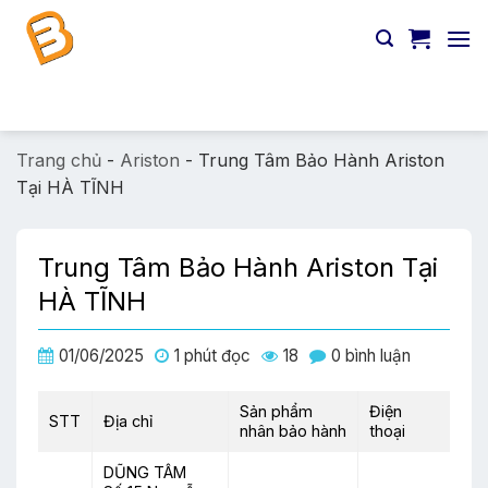
Chuyển
đến
nội
dung
Tìm
kiếm:
Trang chủ
-
Ariston
-
Trung Tâm Bảo Hành Ariston
Tại HÀ TĨNH
Trung Tâm Bảo Hành Ariston Tại
HÀ TĨNH
01/06/2025
1 phút đọc
18
0 bình luận
Sản phẩm
Điện
STT
Địa chỉ
nhân bảo hành
thoại
DŨNG TÂM