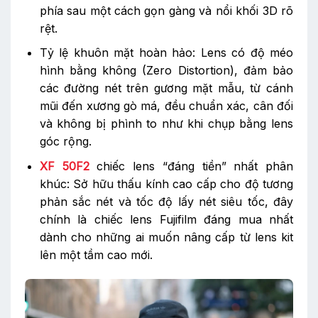
phía sau một cách gọn gàng và nổi khối 3D rõ
rệt.
Tỷ lệ khuôn mặt hoàn hảo: Lens có độ méo
hình bằng không (Zero Distortion), đảm bảo
các đường nét trên gương mặt mẫu, từ cánh
mũi đến xương gò má, đều chuẩn xác, cân đối
và không bị phình to như khi chụp bằng lens
góc rộng.
XF 50F2
chiếc lens “đáng tiền” nhất phân
khúc: Sở hữu thấu kính cao cấp cho độ tương
phản sắc nét và tốc độ lấy nét siêu tốc, đây
chính là chiếc lens Fujifilm đáng mua nhất
dành cho những ai muốn nâng cấp từ lens kit
lên một tầm cao mới.