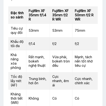
Fujifilm XF
Fujifilm XF
Fujifilm XF
Đặc tính
35mm f/1.4
35mm f/2
50mm f/2 R
so sánh
R
R WR
WR
Tiêu cự
53mm
53mm
75mm
quy đổi
Khẩu độ
f/1.4
f/2
f/2
tối đa
Khả
Rất mạnh,
Vừa phải,
Mạnh, tách
năng
bokeh
bokeh tròn
nền tốt nhờ
xóa
nghệ thuật
đều
tiêu cự
phông
Tốc độ
Cực
Trung bình,
Cực nhanh,
lấy nét
nhanh, êm
hơi ồn
chính xác
(AF)
ái
Kháng
thời tiết
Không
Có
Có
(WR)