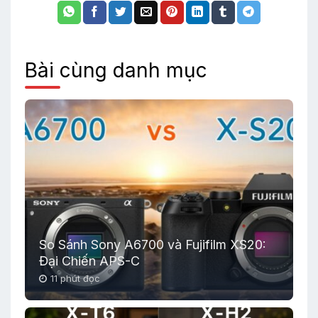
Bài cùng danh mục
So Sánh Sony A6700 và Fujifilm XS20:
Đại Chiến APS-C
11 phút đọc