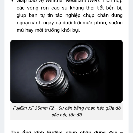
Giáp bảo vệ Weather Resistant (WR): Tích hợp
các vòng ron cao su kháng thời tiết bền bỉ,
giúp bạn tự tin tác nghiệp chụp chân dung
ngoại cảnh ngay cả dưới trời mưa phùn, sương
mù hay môi trường khói bụi.
Fujifilm XF 35mm F2 – Sự cân bằng hoàn hảo giữa độ
sắc nét, tốc độ
Top ống kính Fujifilm chụp chân dung đẹp –