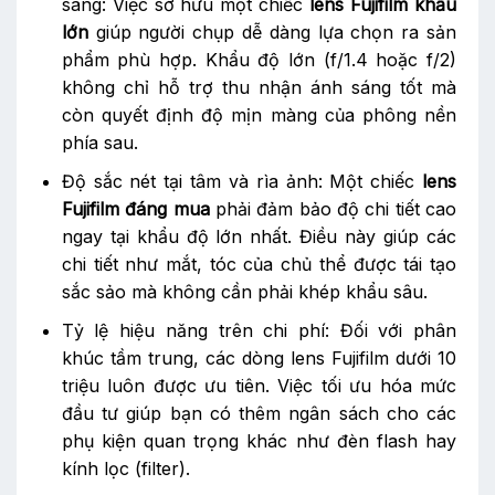
sáng: Việc sở hữu một chiếc
lens Fujifilm khẩu
lớn
giúp người chụp dễ dàng lựa chọn ra sản
phẩm phù hợp. Khẩu độ lớn (f/1.4 hoặc f/2)
không chỉ hỗ trợ thu nhận ánh sáng tốt mà
còn quyết định độ mịn màng của phông nền
phía sau.
Độ sắc nét tại tâm và rìa ảnh: Một chiếc
lens
Fujifilm đáng mua
phải đảm bảo độ chi tiết cao
ngay tại khẩu độ lớn nhất. Điều này giúp các
chi tiết như mắt, tóc của chủ thể được tái tạo
sắc sảo mà không cần phải khép khẩu sâu.
Tỷ lệ hiệu năng trên chi phí: Đối với phân
khúc tầm trung, các dòng lens Fujifilm dưới 10
triệu luôn được ưu tiên. Việc tối ưu hóa mức
đầu tư giúp bạn có thêm ngân sách cho các
phụ kiện quan trọng khác như đèn flash hay
kính lọc (filter).