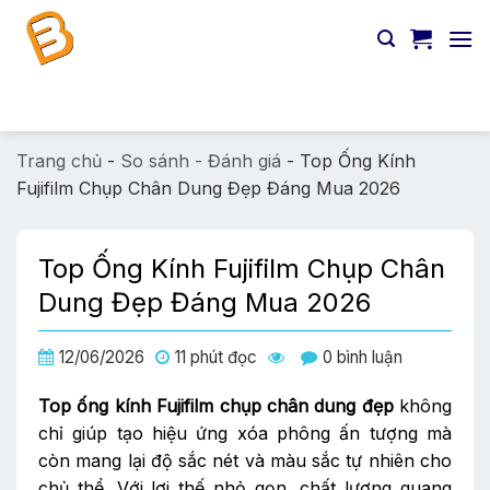
Chuyển
đến
nội
dung
Tìm
kiếm:
Trang chủ
-
So sánh - Đánh giá
-
Top Ống Kính
Fujifilm Chụp Chân Dung Đẹp Đáng Mua 2026
Top Ống Kính Fujifilm Chụp Chân
Dung Đẹp Đáng Mua 2026
12/06/2026
11 phút đọc
0 bình luận
Top ống kính Fujifilm chụp chân dung đẹp
không
chỉ giúp tạo hiệu ứng xóa phông ấn tượng mà
còn mang lại độ sắc nét và màu sắc tự nhiên cho
chủ thể. Với lợi thế nhỏ gọn, chất lượng quang