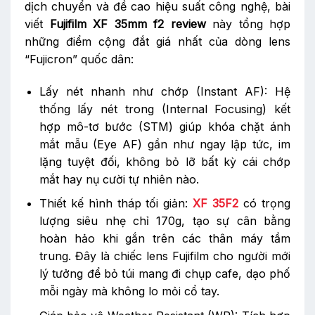
dịch chuyển và đề cao hiệu suất công nghệ, bài
viết
Fujifilm XF 35mm f2 review
này tổng hợp
những điểm cộng đắt giá nhất của dòng lens
“Fujicron” quốc dân:
Lấy nét nhanh như chớp (Instant AF): Hệ
thống lấy nét trong (Internal Focusing) kết
hợp mô-tơ bước (STM) giúp khóa chặt ánh
mắt mẫu (Eye AF) gần như ngay lập tức, im
lặng tuyệt đối, không bỏ lỡ bất kỳ cái chớp
mắt hay nụ cười tự nhiên nào.
Thiết kế hình tháp tối giản:
XF 35F2
có trọng
lượng siêu nhẹ chỉ 170g, tạo sự cân bằng
hoàn hảo khi gắn trên các thân máy tầm
trung. Đây là chiếc lens Fujifilm cho người mới
lý tưởng để bỏ túi mang đi chụp cafe, dạo phố
mỗi ngày mà không lo mỏi cổ tay.