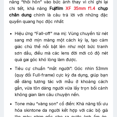
năng “thổi hồn” vào bức ảnh thay vì chỉ ghi lại
chi tiết, khả năng
Fujifilm
XF 35mm f1.4
chụp
chân dung
chính là câu trả lời với những đặc
quyền quang học độc nhất:
Hiệu ứng “Fall-off” ma mị: Vùng chuyển từ nét
sang mờ mịn màng một cách kỳ lạ, tạo cảm
giác chủ thể nổi bật lên như một bức tranh
sơn dầu, điều mà các lens đời mới có độ nét
quá gai góc khó lòng làm được.
Tiêu cự chuẩn “mắt người”: Góc nhìn 53mm
(quy đổi Full-frame) cực kỳ đa dụng, giúp bạn
dễ dàng tương tác với mẫu ở khoảng cách
gần, vừa tôn dáng người vừa lấy trọn bối cảnh
không gian làm câu chuyện nền.
Tone màu “vàng son” cổ điển: Khả năng tối ưu
hóa skintone da người kết hợp với các bộ giả
lập màu phim gốc cho ra nước ảnh ấm áp,