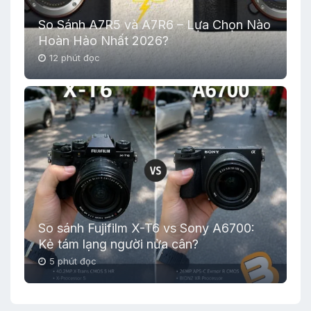
So Sánh A7R5 và A7R6 – Lựa Chọn Nào
Hoàn Hảo Nhất 2026?
12 phút đọc
So sánh Fujifilm X-T6 vs Sony A6700:
Kẻ tám lạng người nửa cân?
5 phút đọc