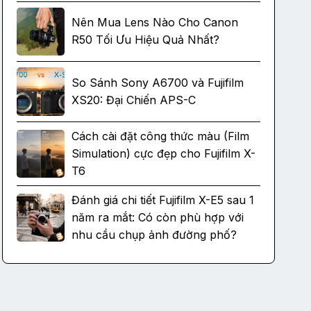
Nên Mua Lens Nào Cho Canon
R50 Tối Ưu Hiệu Quả Nhất?
So Sánh Sony A6700 và Fujifilm
XS20: Đại Chiến APS-C
Cách cài đặt công thức màu (Film
Simulation) cực đẹp cho Fujifilm X-
T6
Đánh giá chi tiết Fujifilm X-E5 sau 1
năm ra mắt: Có còn phù hợp với
nhu cầu chụp ảnh đường phố?