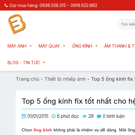
Chuyển
Gọi mua hàng: 0938.338.315 - 0919.622.882
đến
nội
Tìm
dung
kiếm:
MÁY ẢNH
MÁY QUAY
ỐNG KÍNH
ÂM THANH & T
BLOG - TIN TỨC
Trang chủ
-
Thiết bị nhiếp ảnh
-
Top 5 ống kính fi
Top 5 ống kính fix tốt nhất cho
01/01/2015
6 phút đọc
28
0 bình luận
Chọn
ống kính
không phải là nhiệm vụ dễ dàng. Một ống 