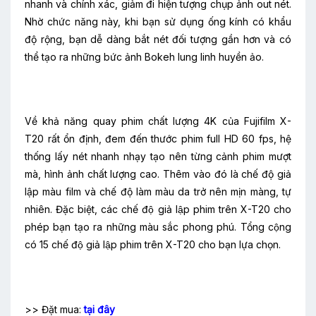
nhanh và chính xác, giảm đi hiện tượng chụp ảnh out nét.
Nhờ chức năng này, khi bạn sử dụng ống kính có khẩu
độ rộng, bạn dễ dàng bắt nét đối tượng gần hơn và có
thể tạo ra những bức ảnh Bokeh lung linh huyền ảo.
Về khả năng quay phim chất lượng 4K của Fujifilm X-
T20 rất ổn định, đem đến thước phim full HD 60 fps, hệ
thống lấy nét nhanh nhạy tạo nên từng cảnh phim mượt
mà, hình ảnh chất lượng cao. Thêm vào đó là chế độ giả
lập màu film và chế độ làm màu da trở nên mịn màng, tự
nhiên. Đặc biệt, các chế độ giả lập phim trên X-T20 cho
phép bạn tạo ra những màu sắc phong phú. Tổng cộng
có 15 chế độ giả lập phim trên X-T20 cho bạn lựa chọn.
>> Đặt mua:
tại đây