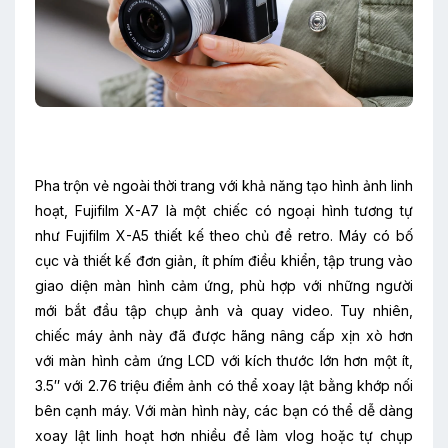
Pha trộn vẻ ngoài thời trang với khả năng tạo hình ảnh linh
hoạt, Fujifilm X-A7 là một chiếc có ngoại hình tương tự
như Fujifilm X-A5 thiết kế theo chủ đề retro. Máy có bố
cục và thiết kế đơn giản, ít phím điều khiển, tập trung vào
giao diện màn hình cảm ứng, phù hợp với những người
mới bắt đầu tập chụp ảnh và quay video. Tuy nhiên,
chiếc máy ảnh này đã được hãng nâng cấp xịn xò hơn
với màn hình cảm ứng LCD với kích thước lớn hơn một ít,
3.5″ với 2.76 triệu điểm ảnh có thể xoay lật bằng khớp nối
bên cạnh máy. Với màn hình này, các bạn có thể dễ dàng
xoay lật linh hoạt hơn nhiều để làm vlog hoặc tự chụp