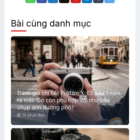
Bài cùng danh mục
Đánh giá chi tiết Fujifilm X-E5 sau 1 năm
ra mắt: Có còn phù hợp với nhu cầu
chụp ảnh đường phố?
10 phút đọc