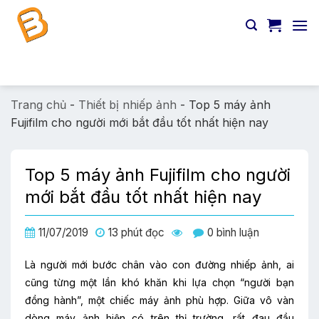
Chuyển
đến
nội
dung
Tìm
kiếm:
Trang chủ
-
Thiết bị nhiếp ảnh
-
Top 5 máy ảnh
Fujifilm cho người mới bắt đầu tốt nhất hiện nay
Top 5 máy ảnh Fujifilm cho người
mới bắt đầu tốt nhất hiện nay
11/07/2019
13 phút đọc
0 bình luận
Là người mới bước chân vào con đường nhiếp ảnh, ai
cũng từng một lần khó khăn khi lựa chọn “người bạn
đồng hành”, một chiếc máy ảnh phù hợp. Giữa vô vàn
dòng máy ảnh hiện có trên thị trường, rất đau đầu