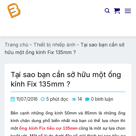
Chuyển
đến
nội
dung
Tìm
kiếm:
Trang chủ
-
Thiết bị nhiếp ảnh
-
Tại sao bạn cần sở
hữu một ống kính Fix 135mm ?
Tại sao bạn cần sở hữu một ống
kính Fix 135mm ?
11/07/2016
5 phút đọc
14
0 bình luận
Bên cạnh những ống kính 50mm và 85mm là những ống
kính chân dung phổ biến nhất mà bạn có thể lựa chọn thì
một
ống kính Fix tiêu cự 135mm
cũng là một sự lựa chọn
tuyệt vời. Một số lý do dưới đây sẽ giải thích tại sao tiêu cự