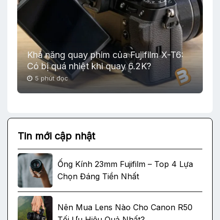
Khả năng quay phim của Fujifilm X-T6:
Có bị quá nhiệt khi quay 6.2K?
5 phút đọc
Tin mới cập nhật
Ống Kính 23mm Fujifilm – Top 4 Lựa
Chọn Đáng Tiền Nhất
Nên Mua Lens Nào Cho Canon R50
Tối Ưu Hiệu Quả Nhất?