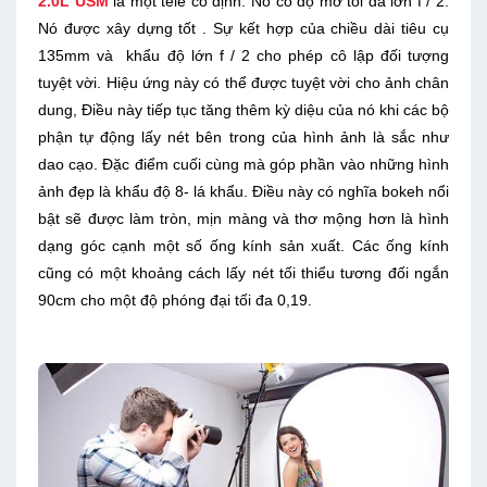
2.0L USM
là một tele cố định. Nó có độ mở tối đa lớn f / 2.
Nó được xây dựng tốt . Sự kết hợp của chiều dài tiêu cụ
135mm và khẩu độ lớn f / 2 cho phép cô lập đối tượng
tuyệt vời. Hiệu ứng này có thể được tuyệt vời cho ảnh chân
dung, Điều này tiếp tục tăng thêm kỳ diệu của nó khi các bộ
phận tự động lấy nét bên trong của hình ảnh là sắc như
dao cạo. Đặc điểm cuối cùng mà góp phần vào những hình
ảnh đẹp là khẩu độ 8- lá khẩu. Điều này có nghĩa bokeh nổi
bật sẽ được làm tròn, mịn màng và thơ mộng hơn là hình
dạng góc cạnh một số ống kính sản xuất. Các ống kính
cũng có một khoảng cách lấy nét tối thiểu tương đối ngắn
90cm cho một độ phóng đại tối đa 0,19.