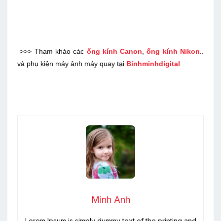
>>> Tham khảo các
ống kính Canon
,
ống kính Nikon
..
và phụ kiện máy ảnh máy quay tại
Binhminhdigital
Minh Anh
Lorem Ipsum is simply dummy text of the printing and