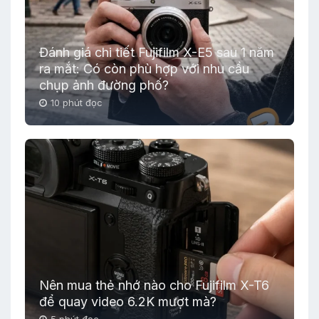
Đánh giá chi tiết Fujifilm X-E5 sau 1 năm
ra mắt: Có còn phù hợp với nhu cầu
chụp ảnh đường phố?
10 phút đọc
Nên mua thẻ nhớ nào cho Fujifilm X-T6
để quay video 6.2K mượt mà?
5 phút đọc