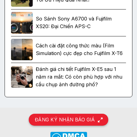
So Sánh Sony A6700 và Fujifilm
XS20: Đại Chiến APS-C
Cách cài đặt công thức màu (Film
Simulation) cực đẹp cho Fujifilm X-T6
Đánh giá chi tiết Fujifilm X-E5 sau 1
năm ra mắt: Có còn phù hợp với nhu
cầu chụp ảnh đường phố?
ĐĂNG KÝ NHẬN BÁO GIÁ