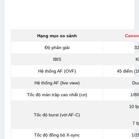
Hạng mục so sánh
Canon
Độ phân giải
3
IBIS
K
Hệ thống AF (OVF)
45 điểm (1
Hệ thống AF (live view)
Dua
Tốc độ màn trập cao nhất (cơ)
1/80
10 f
Tốc độ burst (với AF-C)
7 f
Tốc độ đồng bộ X-sync
1/2