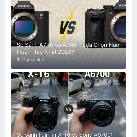
So Sánh A7R5 và A7R6 – Lựa Chọn Nào
Hoàn Hảo Nhất 2026?
12 phút đọc
So sánh Fujifilm X-T6 vs Sony A6700: