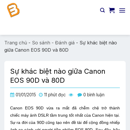
Chuyển
đến
nội
dung
Tìm
kiếm:
Trang chủ
-
So sánh - Đánh giá
-
Sự khác biệt nào
giữa Canon EOS 90D và 80D
Sự khác biệt nào giữa Canon
EOS 90D và 80D
01/01/2015
11 phút đọc
0 bình luận
Canon EOS 90D vừa ra mắt đã chễm chệ trở thành
chiếc
máy ảnh DSLR tầm trung tốt nhất của Canon hiện tại.
Sự ra đời của 90D cũng tạo nên đề tài để cộng đồng nhiếp
ảnh so sánh với người tiền nhiệm EOS 80D. Sau đây, hãy