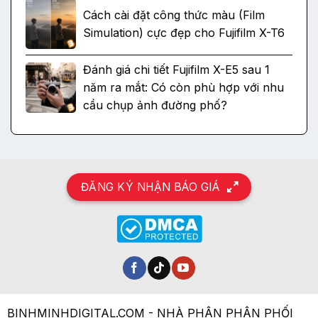
Cách cài đặt công thức màu (Film
Simulation) cực đẹp cho Fujifilm X-T6
Đánh giá chi tiết Fujifilm X-E5 sau 1
năm ra mắt: Có còn phù hợp với nhu
cầu chụp ảnh đường phố?
ĐĂNG KÝ NHẬN BÁO GIÁ
BINHMINHDIGITAL.COM - NHÀ PHÂN PHÂN PHỐI