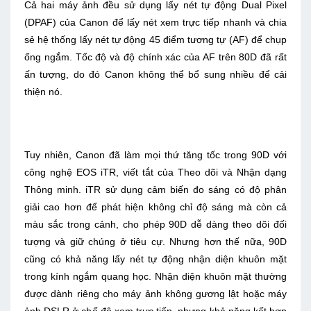
Cả hai máy ảnh đều sử dụng lấy nét tự động Dual Pixel
(DPAF) của Canon để lấy nét xem trực tiếp nhanh và chia
sẻ hệ thống lấy nét tự động 45 điểm tương tự (AF) để chụp
ống ngắm. Tốc độ và độ chính xác của AF trên 80D đã rất
ấn tượng, do đó Canon không thể bổ sung nhiều để cải
thiện nó.
Tuy nhiên, Canon đã làm mọi thứ tăng tốc trong 90D với
công nghệ EOS iTR, viết tắt của Theo dõi và Nhận dạng
Thông minh. iTR sử dụng cảm biến đo sáng có độ phân
giải cao hơn để phát hiện không chỉ độ sáng mà còn cả
màu sắc trong cảnh, cho phép 90D dễ dàng theo dõi đối
tượng và giữ chúng ở tiêu cự. Nhưng hơn thế nữa, 90D
cũng có khả năng lấy nét tự động nhận diện khuôn mặt
trong kính ngắm quang học. Nhận diện khuôn mặt thường
được dành riêng cho máy ảnh không gương lật hoặc máy