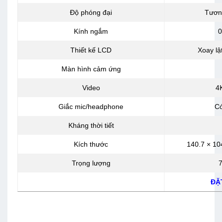
Độ phóng đại
Tươn
Kính ngắm
0
Thiết kế LCD
Xoay lậ
Màn hình cảm ứng
Video
4
Giắc mic/headphone
Có
Kháng thời tiết
Kích thước
140.7 × 10
Trọng lượng
ĐẶ