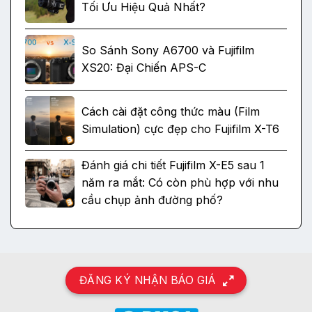
Tối Ưu Hiệu Quả Nhất?
So Sánh Sony A6700 và Fujifilm
XS20: Đại Chiến APS-C
Cách cài đặt công thức màu (Film
Simulation) cực đẹp cho Fujifilm X-T6
Đánh giá chi tiết Fujifilm X-E5 sau 1
năm ra mắt: Có còn phù hợp với nhu
cầu chụp ảnh đường phố?
ĐĂNG KÝ NHẬN BÁO GIÁ