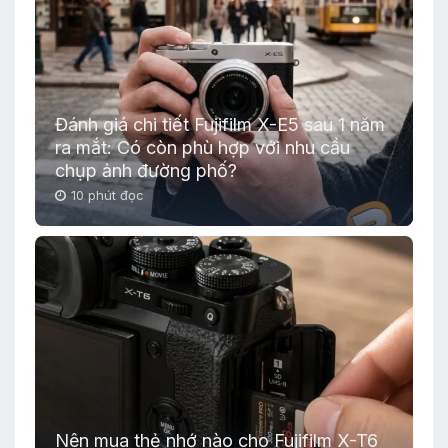
Đánh giá chi tiết Fujifilm X-E5 sau 1 năm
ra mắt: Có còn phù hợp với nhu cầu
chụp ảnh đường phố?
10 phút đọc
Nên mua thẻ nhớ nào cho Fujifilm X-T6