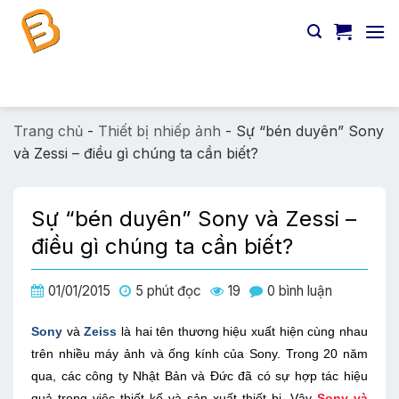
Chuyển
đến
nội
dung
Tìm
kiếm:
Trang chủ
-
Thiết bị nhiếp ảnh
-
Sự “bén duyên” Sony
và Zessi – điều gì chúng ta cần biết?
Sự “bén duyên” Sony và Zessi –
điều gì chúng ta cần biết?
01/01/2015
5 phút đọc
19
0 bình luận
Sony
và
Zeiss
là hai tên thương hiệu xuất hiện cùng nhau
trên nhiều máy ảnh và ống kính của Sony. Trong 20 năm
qua, các công ty Nhật Bản và Đức đã có sự hợp tác hiệu
quả trong việc thiết kế và sản xuất thiết bị. Vậy
Sony và