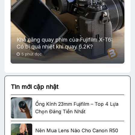
Khả năng quay phim của Fujifilm X-T6:
Có bị quá nhiệt khi quay 6.2K?
5 phút đọc
Tin mới cập nhật
Ống Kính 23mm Fujifilm – Top 4 Lựa
Chọn Đáng Tiền Nhất
Nên Mua Lens Nào Cho Canon R50