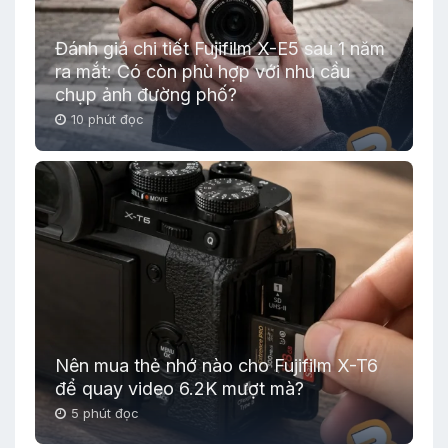
Đánh giá chi tiết Fujifilm X-E5 sau 1 năm
ra mắt: Có còn phù hợp với nhu cầu
chụp ảnh đường phố?
10 phút đọc
Nên mua thẻ nhớ nào cho Fujifilm X-T6
để quay video 6.2K mượt mà?
5 phút đọc