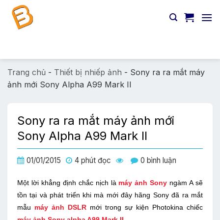
Chuyển
đến
nội
dung
Tìm
kiếm:
Trang chủ
-
Thiết bị nhiếp ảnh
-
Sony ra ra mắt máy
ảnh mới Sony Alpha A99 Mark II
Sony ra ra mắt máy ảnh mới
Sony Alpha A99 Mark II
01/01/2015
4 phút đọc
0 bình luận
Một lời khẳng định chắc nịch là
máy ảnh Sony
ngàm A sẽ
tồn tại và phát triển khi mà mới đây hãng Sony đã ra mắt
mẫu
máy ảnh DSLR
mới trong sự kiện Photokina chiếc
máy ảnh Sony alpha A99 Mark II
.