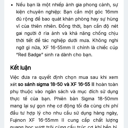
Nếu bạn là một nhiếp ảnh gia phong cảnh, sự
kiện chuyên nghiệp: Bạn cần một góc 16mm
đủ rộng để bao quát khán phòng hay sự hùng
vĩ của thiên nhiên. Đồng thời, bạn cần độ nét
gai người ở rìa ảnh và khả năng chống chịu
thời tiết để tác nghiệp dưới mưa. Không nghi
ngờ gì nữa, XF 16-55mm II chính là chiếc cúp
“Red Badge” sinh ra dành cho bạn.
Kết luận
Việc đưa ra quyết định chọn mua sau khi xem
xét
so sánh sigma 18-50 và XF 16-55 II
hoàn toàn
phụ thuộc vào ngân sách và mục đích sử dụng
thực tế của bạn. Phiên bản Sigma 18-50mm
mang lại sự gọn nhẹ cơ động tối đa cùng chi phí
đầu tư hợp lý cho nhu cầu sử dụng hàng ngày,
Fujinon XF 16-55mm II cung cấp chất lượng
quang học vượt trội cùng cấu trúc cơ khí bền bỉ.