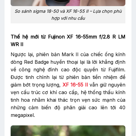
So sánh sigma 18-50 và XF 16-55 II – Lựa chọn phù
hợp với nhu cầu
Thế hệ mới từ Fujinon XF 16-55mm f/2.8 R LM
WR II
Ngược lại, phiên bản Mark II của chiếc ống kính
dòng Red Badge huyền thoại lại là lời khẳng định
về công nghệ đỉnh cao độc quyền từ Fujifilm.
Được tinh chỉnh lại từ phiên bản tiền nhiệm để
giảm bớt trọng lượng,
XF 16-55 II
vẫn giữ nguyên
vẹn cấu trúc cơ khí cao cấp, hệ thống thấu kính
tinh hoa nhằm khai thác trọn vẹn sức mạnh của
những cảm biến độ phân giải cao lên tới 40
megapixel.