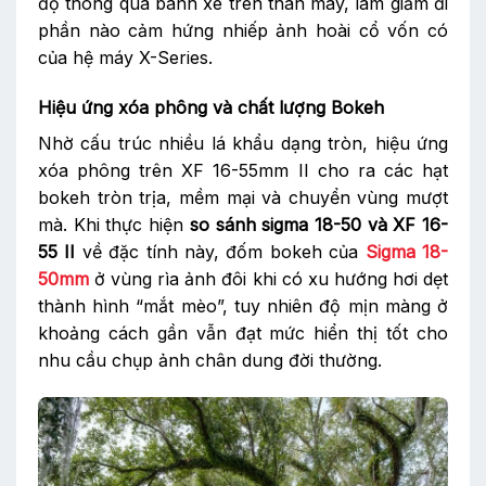
độ thông qua bánh xe trên thân máy, làm giảm đi
phần nào cảm hứng nhiếp ảnh hoài cổ vốn có
của hệ máy X-Series.
Hiệu ứng xóa phông và chất lượng Bokeh
Nhờ cấu trúc nhiều lá khẩu dạng tròn, hiệu ứng
xóa phông trên XF 16-55mm II cho ra các hạt
bokeh tròn trịa, mềm mại và chuyển vùng mượt
mà. Khi thực hiện
so sánh sigma 18-50 và XF 16-
55 II
về đặc tính này, đốm bokeh của
Sigma 18-
50mm
ở vùng rìa ảnh đôi khi có xu hướng hơi dẹt
thành hình “mắt mèo”, tuy nhiên độ mịn màng ở
khoảng cách gần vẫn đạt mức hiển thị tốt cho
nhu cầu chụp ảnh chân dung đời thường.