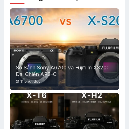
So Sánh Sony A6700 và Fujifilm XS20:
Đại Chiến APS-C
11 phút đọc