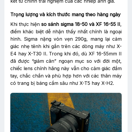
kết từ chính trải nghiệm của các nhiếp ảnh gia.
Trọng lượng và kích thước mang theo hàng ngày
Khi thực hiện
so sánh sigma 18-50 và XF 16-55 II
,
điểm khác biệt dễ nhận thấy nhất chính là ngoại
hình. Sigma nặng vỏn vẹn 290g, mang lại cảm
giác nhẹ tênh khi gắn trên các dòng máy như X-
E4 hay X-T30 II. Trong khi đó, dù XF 16-55mm II
đã được “giảm cân” ngoạn mục so với đời một,
chiếc lens chính hãng này vẫn cho cảm giác đầm
tay, chắc chắn và phù hợp hơn với các thân máy
có trang bị báng cầm sâu như X-T5 hay X-H2.