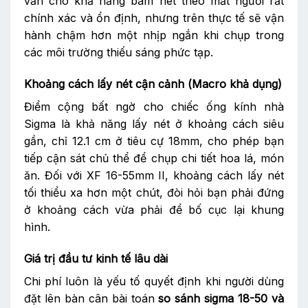
vẫn cho khả năng bám nét theo mắt người rất
chính xác và ổn định, nhưng trên thực tế sẽ vận
hành chậm hơn một nhịp ngắn khi chụp trong
các môi trường thiếu sáng phức tạp.
Khoảng cách lấy nét cận cảnh (Macro khả dụng)
Điểm cộng bất ngờ cho chiếc ống kính nhà
Sigma là khả năng lấy nét ở khoảng cách siêu
gần, chỉ 12.1 cm ở tiêu cự 18mm, cho phép bạn
tiếp cận sát chủ thể để chụp chi tiết hoa lá, món
ăn. Đối với XF 16-55mm II, khoảng cách lấy nét
tối thiểu xa hơn một chút, đòi hỏi bạn phải đứng
ở khoảng cách vừa phải để bố cục lại khung
hình.
Giá trị đầu tư kinh tế lâu dài
Chi phí luôn là yếu tố quyết định khi người dùng
đặt lên bàn cân bài toán
so sánh sigma 18-50 và