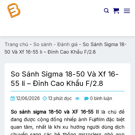
Chuyển
đến
nội
dung
Tìm
kiếm:
Trang chủ
-
So sánh - Đánh giá
-
So Sánh Sigma 18-
50 Và Xf 16-55 Ii – Đỉnh Cao Khẩu F/2.8
So Sánh Sigma 18-50 Và Xf 16-
55 Ii – Đỉnh Cao Khẩu F/2.8
12/06/2026
13 phút đọc
0 bình luận
So sánh sigma 18-50 và XF 16-55 II
là chủ đề
đang được cộng đồng nhiếp ảnh Fujifilm đặc biệt
quan tâm, nhất là khi xu hướng người dùng dịch
chuyển sang các hệ thống mirrorless nhỏ gọn