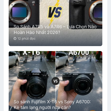
So Sánh A7R5 và A7R6 – Lựa Chọn Nào
Hoàn Hảo Nhất 2026?
12 phút đọc
So sánh Fujifilm X-T6 vs Sony A6700:
Kẻ tám lạng người nửa cân?