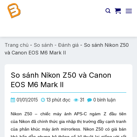
Chuyển
đến
nội
dung
Tìm
kiếm:
Trang chủ
-
So sánh - Đánh giá
-
So sánh Nikon Z50
và Canon EOS M6 Mark II
So sánh Nikon Z50 và Canon
EOS M6 Mark II
01/01/2015
13 phút đọc
31
0 bình luận
Nikon Z50 – chiếc máy ảnh APS-C ngàm Z đầu tiên
của Nikon đã chính thức gia nhập thị trường đầy cạnh tranh
của phân khúc máy ảnh mirrorless. Nikon Z50 có giá bán
khá hấp dẫn nhưng bộ thông số kỹ thuật lại giống với rất