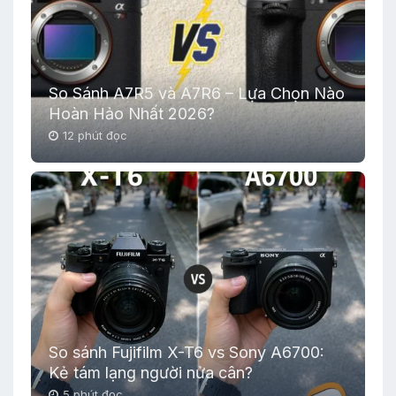
So Sánh A7R5 và A7R6 – Lựa Chọn Nào
Hoàn Hảo Nhất 2026?
12 phút đọc
So sánh Fujifilm X-T6 vs Sony A6700:
Kẻ tám lạng người nửa cân?
5 phút đọc