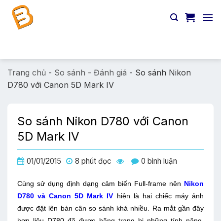
Chuyển
đến
nội
dung
Tìm
kiếm:
Trang chủ
-
So sánh - Đánh giá
-
So sánh Nikon
D780 với Canon 5D Mark IV
So sánh Nikon D780 với Canon
5D Mark IV
01/01/2015
8 phút đọc
0 bình luận
Cùng sử dụng định dạng cảm biến Full-frame nên
Nikon
D780 và Canon 5D Mark IV
hiện là hai chiếc máy ảnh
được đặt lên bàn cân so sánh khá nhiều.
Ra mắt gần đây
hơn liệu D780 đã được hãng trang bị những tính năng,