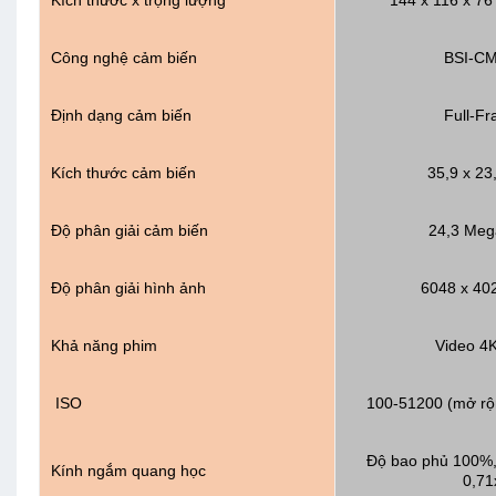
Công nghệ cảm biến
BSI-C
Định dạng cảm biến
Full-F
Kích thước cảm biến
35,9 x 2
Độ phân giải cảm biến
24,3 Meg
Độ phân giải hình ảnh
6048 x 402
Khả năng phim
Video 4
ISO
100-51200 (mở rộ
Độ bao phủ 100%,
Kính ngắm quang học
0,71