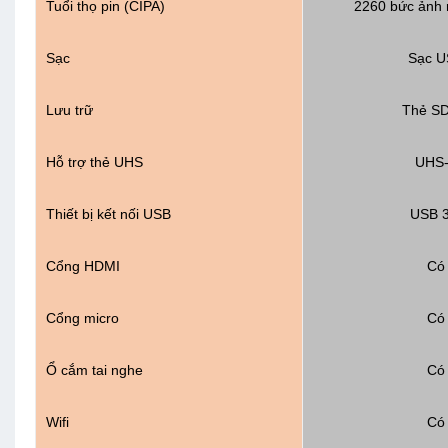
Tuổi thọ pin (CIPA)
2260 bức ảnh 
Sạc
Sạc U
Lưu trữ
Thẻ S
Hỗ trợ thẻ UHS
UHS-
Thiết bị kết nối USB
USB 3
Cổng HDMI
Có
Cổng micro
Có
Ổ cắm tai nghe
Có
Wifi
Có