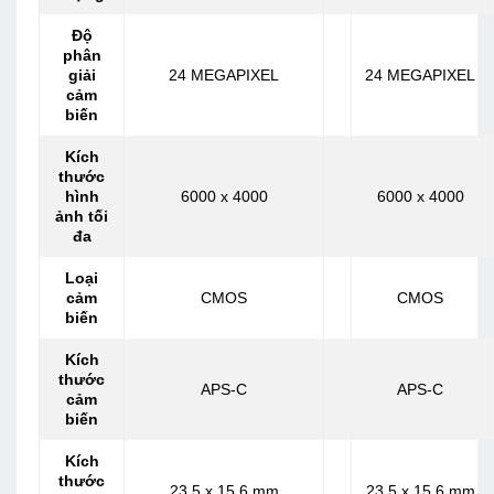
Độ
phân
giải
24 MEGAPIXEL
24 MEGAPIXEL
cảm
biến
Kích
thước
hình
6000 x 4000
6000 x 4000
ảnh tối
đa
Loại
cảm
CMOS
CMOS
biến
Kích
thước
APS-C
APS-C
cảm
biến
Kích
thước
23.5 x 15.6 mm
23.5 x 15.6 mm