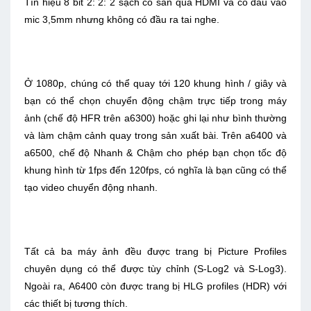
Tín hiệu 8 bit 2: 2: 2 sạch có sẵn qua HDMI và có đầu vào
mic 3,5mm nhưng không có đầu ra tai nghe.
Ở 1080p, chúng có thể quay tới 120 khung hình / giây và
bạn có thể chọn chuyển động chậm trực tiếp trong máy
ảnh (chế độ HFR trên a6300) hoặc ghi lại như bình thường
và làm chậm cảnh quay trong sản xuất bài. Trên a6400 và
a6500, chế độ Nhanh & Chậm cho phép bạn chọn tốc độ
khung hình từ 1fps đến 120fps, có nghĩa là bạn cũng có thể
tạo video chuyển động nhanh.
Tất cả ba máy ảnh đều được trang bị Picture Profiles
chuyên dụng có thể được tùy chỉnh (S-Log2 và S-Log3).
Ngoài ra, A6400 còn được trang bị HLG profiles (HDR) với
các thiết bị tương thích.