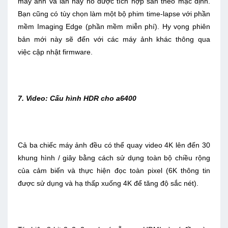
máy ảnh và lần này nó được tích hợp sẵn theo mặc định.
Bạn cũng có tùy chọn làm một bộ phim time-lapse với phần
mềm Imaging Edge (phần mềm miễn phí). Hy vọng phiên
bản mới này sẽ đến với các máy ảnh khác thông qua
việc cập nhật firmware.
7. Video: Cấu hình HDR cho a6400
Cả ba chiếc máy ảnh đều có thể quay video 4K lên đến 30
khung hình / giây bằng cách sử dụng toàn bộ chiều rộng
của cảm biến và thực hiện đọc toàn pixel (6K thông tin
được sử dụng và hạ thấp xuống 4K để tăng độ sắc nét).