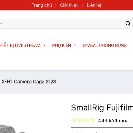
Trang chủ
Giới thiệu
Liên hệ
HIẾT BỊ LIVESTREAM
PHỤ KIỆN
GIMBAL CHỐNG RUNG
lm X-H1 Camera Cage 2123
SmallRig Fujifi
443 lượt mua
0
out