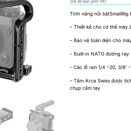
Giá đã bao gồm VAT
of
5
Tính năng nổi bậtSmallRig 
– Thiết kế cho cơ thể máy ả
– Bảo vệ toàn diện cho má
– Built-in NATO đường ray
– Các lỗ ren 1/4 ‘-20, 3/8’ 
– Tấm Arca Swiss được tíc
chụp cầm tay