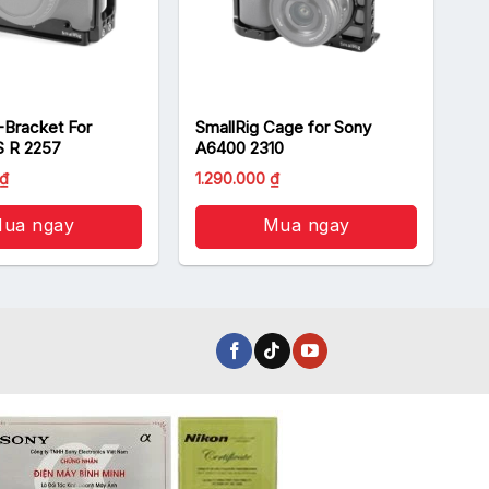
-Bracket For
SmallRig Cage for Sony
 R 2257
A6400 2310
₫
1.290.000
₫
ua ngay
Mua ngay