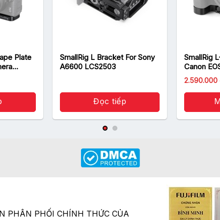
ape Plate
SmallRig L Bracket For Sony
SmallRig L
mera
A6600 LCS2503
Canon EOS
2.590.000
p
Đọc tiếp
M
ÂN PHÂN PHỐI CHÍNH THỨC CỦA