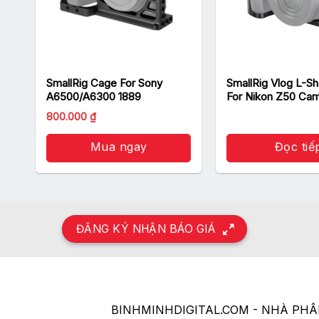
SmallRig Cage For Sony
SmallRig Vlog L-Sh
A6500/A6300 1889
For Nikon Z50 Ca
LCN2525
Giá
Giá
800.000
₫
gốc
hiện
là:
tại
1.190.000 ₫.
Mua ngay
là:
Đọc tiế
800.000 ₫.
ĐĂNG KÝ NHẬN BÁO GIÁ
BINHMINHDIGITAL.COM - NHÀ PH