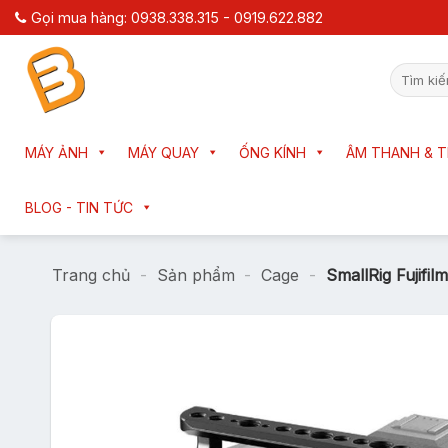
Chuyển
Gọi mua hàng: 0938.338.315 - 0919.622.882
đến
nội
Tìm
dung
kiếm:
MÁY ẢNH
MÁY QUAY
ỐNG KÍNH
ÂM THANH & T
BLOG - TIN TỨC
Trang chủ
-
Sản phẩm
-
Cage
-
SmallRig Fujifi