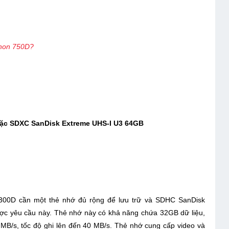
anon 750D?
ặc SDXC SanDisk Extreme UHS-I U3 64GB
1300D cần một thẻ nhớ đủ rộng để lưu trữ và SDHC SanDisk
ợc yêu cầu này. Thẻ nhớ này có khả năng chứa 32GB dữ liệu,
0 MB/s, tốc độ ghi lên đến 40 MB/s. Thẻ nhớ cung cấp video và