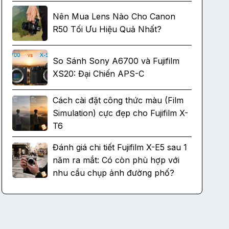
Nên Mua Lens Nào Cho Canon
R50 Tối Ưu Hiệu Quả Nhất?
So Sánh Sony A6700 và Fujifilm
XS20: Đại Chiến APS-C
Cách cài đặt công thức màu (Film
Simulation) cực đẹp cho Fujifilm X-
T6
Đánh giá chi tiết Fujifilm X-E5 sau 1
năm ra mắt: Có còn phù hợp với
nhu cầu chụp ảnh đường phố?