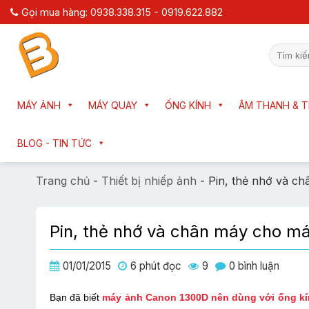
Chuyển
Gọi mua hàng: 0938.338.315 - 0919.622.882
đến
nội
Tìm
dung
kiếm:
MÁY ẢNH
MÁY QUAY
ỐNG KÍNH
ÂM THANH & T
BLOG - TIN TỨC
Trang chủ
-
Thiết bị nhiếp ảnh
-
Pin, thẻ nhớ và c
Pin, thẻ nhớ và chân máy cho m
01/01/2015
6 phút đọc
9
0 bình luận
Bạn đã biết
máy ảnh Canon 1300D nên dùng với ống kí