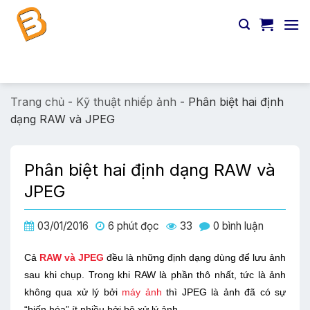
Chuyển
đến
nội
dung
Tìm
kiếm:
Trang chủ
-
Kỹ thuật nhiếp ảnh
-
Phân biệt hai định
dạng RAW và JPEG
Phân biệt hai định dạng RAW và
JPEG
03/01/2016
6 phút đọc
33
0 bình luận
Cả
RAW và JPEG
đều là những định dạng dùng để lưu ảnh
sau khi chụp. Trong khi RAW là phần thô nhất, tức là ảnh
không qua xử lý bởi
máy ảnh
thì JPEG là ảnh đã có sự
“biến hóa” ít nhiều bởi bộ xử lý ảnh.