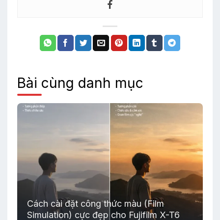
Bài cùng danh mục
Cách cài đặt công thức màu (Film
Simulation) cực đẹp cho Fujifilm X-T6