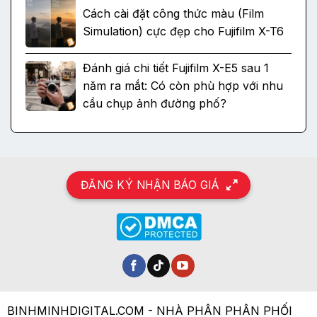
Cách cài đặt công thức màu (Film
Simulation) cực đẹp cho Fujifilm X-T6
Đánh giá chi tiết Fujifilm X-E5 sau 1
năm ra mắt: Có còn phù hợp với nhu
cầu chụp ảnh đường phố?
ĐĂNG KÝ NHẬN BÁO GIÁ
BINHMINHDIGITAL.COM - NHÀ PHÂN PHÂN PHỐI